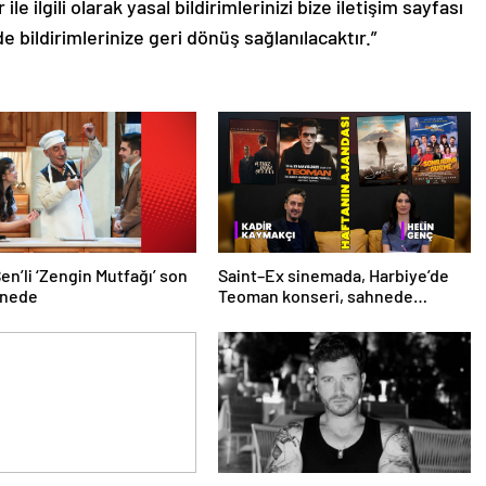
le ilgili olarak yasal bildirimlerinizi bize iletişim sayfası
de bildirimlerinize geri dönüş sağlanılacaktır.”
en’li ‘Zengin Mutfağı’ son
Saint–Ex sinemada, Harbiye’de
hnede
Teoman konseri, sahnede
İçimizdeki Şeytan! İşte kültür
sanat ajandası