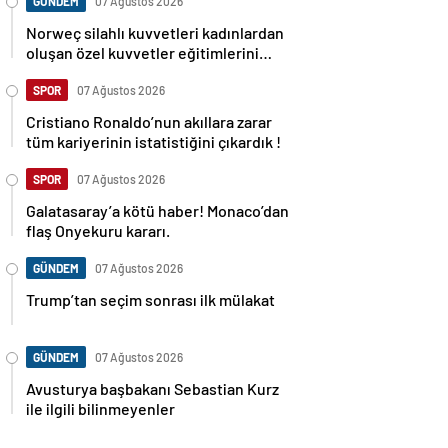
GÜNDEM
07 Ağustos 2026
Norweç silahlı kuvvetleri kadınlardan
oluşan özel kuvvetler eğitimlerini
başlattı.
SPOR
07 Ağustos 2026
Cristiano Ronaldo’nun akıllara zarar
tüm kariyerinin istatistiğini çıkardık !
SPOR
07 Ağustos 2026
Galatasaray’a kötü haber! Monaco’dan
flaş Onyekuru kararı.
GÜNDEM
07 Ağustos 2026
Trump’tan seçim sonrası ilk mülakat
GÜNDEM
07 Ağustos 2026
Avusturya başbakanı Sebastian Kurz
ile ilgili bilinmeyenler