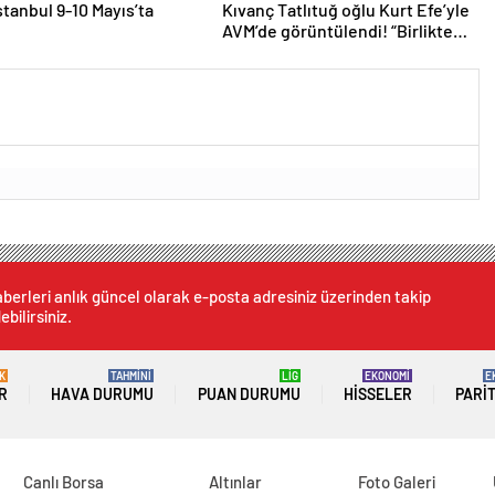
stanbul 9-10 Mayıs’ta
Kıvanç Tatlıtuğ oğlu Kurt Efe’yle
AVM’de görüntülendi! “Birlikte
geçirdiğimi her an..”
berleri anlık güncel olarak e-posta adresiniz üzerinden takip
ebilirsiniz.
K
TAHMİNİ
LİG
EKONOMİ
E
R
HAVA DURUMU
PUAN DURUMU
HISSELER
PARI
Canlı Borsa
Altınlar
Foto Galeri