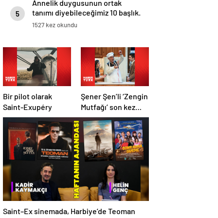
Annelik duygusunun ortak
tanımı diyebileceğimiz 10 başlık.
5
1527 kez okundu
Bir pilot olarak
Şener Şen’li ‘Zengin
Saint-Exupéry
Mutfağı’ son kez
sahnede
Saint–Ex sinemada, Harbiye’de Teoman