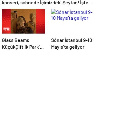
konseri, sahnede İçimizdeki Şeytan! İşte
kültür sanat ajandası
Glass Beams
Sónar İstanbul 9-10
KüçükÇiftlik Park’a
Mayıs’ta geliyor
geliyor