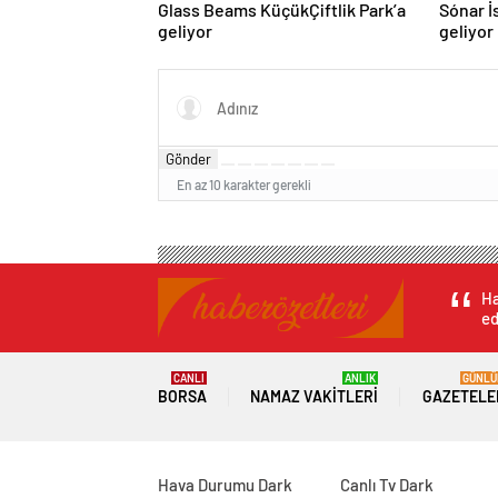
Glass Beams KüçükÇiftlik Park’a
Sónar İ
geliyor
geliyor
Gönder
En az 10 karakter gerekli
Ha
ed
CANLI
ANLIK
GÜNLÜ
BORSA
NAMAZ VAKITLERI
GAZETELE
Hava Durumu Dark
Canlı Tv Dark