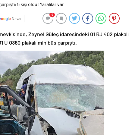
0
News
evkisinde, Zeynel Güleç idaresindeki 01 RJ 402 plakalı
01 U 0360 plakalı minibüs çarpıştı.