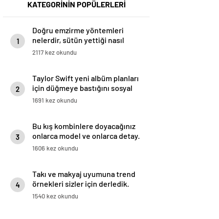
KATEGORİNİN POPÜLERLERİ
Doğru emzirme yöntemleri
nelerdir, sütün yettiği nasıl
1
anlaşılır?
2117 kez okundu
Taylor Swift yeni albüm planları
için düğmeye bastığını sosyal
2
medyadan duyurdu!
1691 kez okundu
Bu kış kombinlere doyacağınız
onlarca model ve onlarca detay.
3
1606 kez okundu
Takı ve makyaj uyumuna trend
örnekleri sizler için derledik.
4
1540 kez okundu