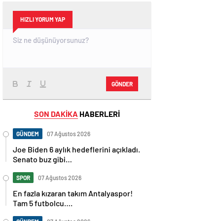
HIZLI YORUM YAP
GÖNDER
SON DAKİKA
HABERLERİ
GÜNDEM
07 Ağustos 2026
Joe Biden 6 aylık hedeflerini açıkladı.
Senato buz gibi…
SPOR
07 Ağustos 2026
En fazla kızaran takım Antalyaspor!
Tam 5 futbolcu….