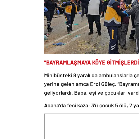
“BAYRAMLAŞMAYA KÖYE GİTMİŞLERDİ
Minibüsteki 8 yaralı da ambulanslarla çe
yerine gelen amca Erol Güleç, “Bayram
geliyorlardı. Baba, eşi ve çocukları var
Adana’da feci kaza: 3’ü çocuk 5 ölü, 7 yar