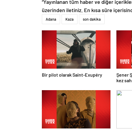
“Yayınlanan tüm haber ve diğer içerikler i
üzerinden iletiniz. En kısa süre içerisin
Adana
Kaza
son dakika
Bir pilot olarak Saint-Exupéry
Şener Ş
kez sa