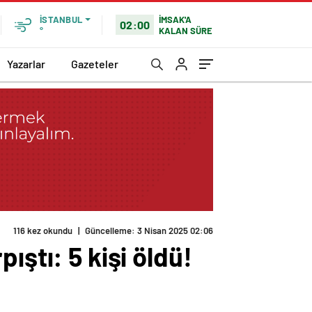
İMSAK'A
İSTANBUL
02:00
KALAN SÜRE
°
Yazarlar
Gazeteler
116 kez okundu
|
Güncelleme: 3 Nisan 2025 02:06
ıştı: 5 kişi öldü!