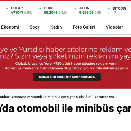
DOLAR
EURO
ALTIN
BITCOIN
47,7047
55,2046
6.658,36
%
0.15%
0.32%
2,55
Ekonomi
Spor
Kadın
Foto Galeri
Videolar
akika: Adana’da otomobil ile minibüs çarpıştı: 5 kişi öldü! Yaralılar var
a otomobil ile minibüs çarp