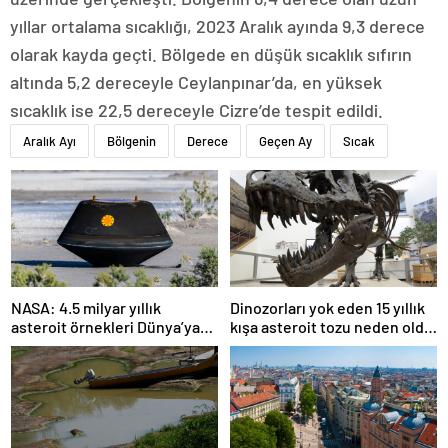
yıllar ortalama sıcaklığı, 2023 Aralık ayında 9,3 derece
olarak kayda geçti. Bölgede en düşük sıcaklık sıfırın
altında 5,2 dereceyle Ceylanpınar’da, en yüksek
sıcaklık ise 22,5 dereceyle Cizre’de tespit edildi.
Aralık Ayı
Bölgenin
Derece
Geçen Ay
Sıcak
NASA: 4.5 milyar yıllık
Dinozorları yok eden 15 yıllık
asteroit örnekleri Dünya’ya
kışa asteroit tozu neden oldu
getirildi; yaşamın
| Araştırma
başlangıcına ışık tutabilir