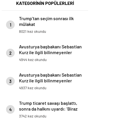
KATEGORİNİN POPÜLERLERİ
Trump’tan seçim sonrası ilk
mülakat
1
8021 kez okundu
Avusturya başbakanı Sebastian
Kurz ile ilgili bilinmeyenler
2
4944 kez okundu
Avusturya başbakanı Sebastian
Kurz ile ilgili bilinmeyenler
3
4937 kez okundu
Trump ticaret savaşı başlattı,
sonra da halkını uyardı: ‘Biraz
4
acı çekebilirsiniz’
3742 kez okundu