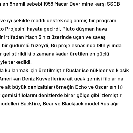
un en önemli sebebi 1956 Macar Devrimine karşı SSCB
lu ve iyi şekilde maddi destek sağlanmış bir program
uto Projesini hayata geçirdi. Pluto düşman hava
r irtifadan Mach 3 hızı üzerinde uçan ve savaş
 bir güdümlü füzeydi. Bu proje esnasında 1961 yılında
eliştirildi ki o zamana kadar üretilen en güçlü
le terkedildi.
da kullanmak için üretilmiştir Ruslar ise nükleer ve klasik
i Amerikan Deniz Kuvvetlerine ait uçak gemisi filolarına
e ait büyük denizaltılar (örneğin Echo ve Oscar sınıfı)
gemisi filolarını denizlerde birer gölge gibi izlemiştir.
 modelleri Backfire, Bear ve Blackjack model Rus ağır