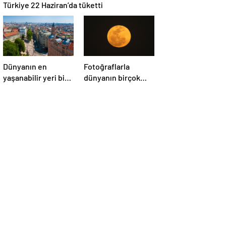
Türkiye 22 Haziran’da tüketti
Dünyanın en
Fotoğraflarla
yaşanabilir yeri bir
dünyanın birçok
kez daha
yerinden ‘Süper Ay’
Avusturya’nın
manzaraları
başkenti Viyana
oldu