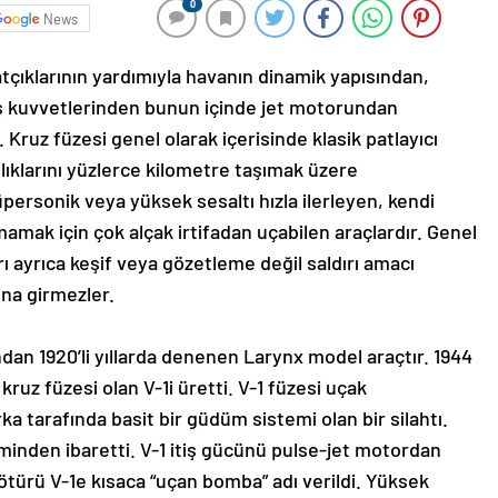
0
News
atçıklarının yardımıyla havanın dinamik yapısından,
ş kuvvetlerinden bunun içinde jet motorundan
Kruz füzesi genel olarak içerisinde klasik patlayıcı
klarını yüzlerce kilometre taşımak üzere
üpersonik veya yüksek sesaltı hızla ilerleyen, kendi
mak için çok alçak irtifadan uçabilen araçlardır. Genel
rı ayrıca keşif veya gözetleme değil saldırı amacı
ına girmezler.
ından 1920’li yıllarda denenen Larynx model araçtır. 1944
kruz füzesi olan V-1i üretti. V-1 füzesi uçak
a tarafında basit bir güdüm sistemi olan bir silahtı.
minden ibaretti. V-1 itiş gücünü pulse-jet motordan
ötürü V-1e kısaca “uçan bomba” adı verildi. Yüksek