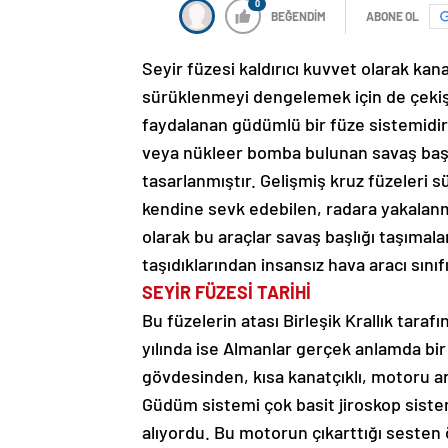
0
BEĞENDİM
ABONE OL
Seyir füzesi kaldırıcı kuvvet olarak kan
sürüklenmeyi dengelemek için de çeki
faydalanan güdümlü bir füze sistemidir. 
veya nükleer bomba bulunan savaş başlı
tasarlanmıştır. Gelişmiş kruz füzeleri s
kendine sevk edebilen, radara yakalanma
olarak bu araçlar savaş başlığı taşımala
taşıdıklarından insansız hava aracı sınıf
SEYİR FÜZESİ TARİHİ
Bu füzelerin atası Birleşik Krallık taraf
yılında ise Almanlar gerçek anlamda bir 
gövdesinden, kısa kanatçıklı, motoru ark
Güdüm sistemi çok basit jiroskop siste
alıyordu. Bu motorun çıkarttığı sesten 