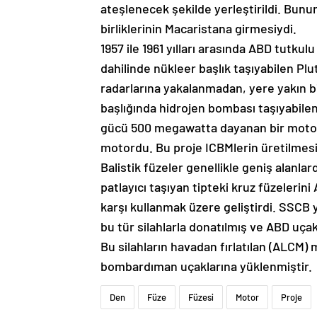
ateşlenecek şekilde yerleştirildi. Bun
birliklerinin Macaristana girmesiydi.
1957 ile 1961 yılları arasında ABD tutku
dahilinde nükleer başlık taşıyabilen Pl
radarlarına yakalanmadan, yere yakın bi
başlığında hidrojen bombası taşıyabilen
gücü 500 megawatta dayanan bir motor g
motordu. Bu proje ICBMlerin üretilmesiy
Balistik füzeler genellikle geniş alanlar
patlayıcı taşıyan tipteki kruz füzelerin
karşı kullanmak üzere geliştirdi. SSCB y
bu tür silahlarla donatılmış ve ABD uçak 
Bu silahların havadan fırlatılan (ALCM)
bombardıman uçaklarına yüklenmiştir.
Den
Füze
Füzesi
Motor
Proje