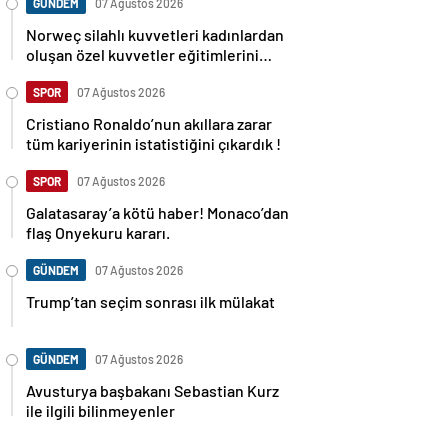
GÜNDEM
07 Ağustos 2026
Norweç silahlı kuvvetleri kadınlardan
oluşan özel kuvvetler eğitimlerini
başlattı.
SPOR
07 Ağustos 2026
Cristiano Ronaldo’nun akıllara zarar
tüm kariyerinin istatistiğini çıkardık !
SPOR
07 Ağustos 2026
Galatasaray’a kötü haber! Monaco’dan
flaş Onyekuru kararı.
GÜNDEM
07 Ağustos 2026
Trump’tan seçim sonrası ilk mülakat
GÜNDEM
07 Ağustos 2026
Avusturya başbakanı Sebastian Kurz
ile ilgili bilinmeyenler