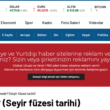
DOLAR
EURO
ALTIN
BITCOIN
47,7149
55,0275
6.513,98
%
0.16%
-0.01%
0,33
Ekonomi
Spor
Kadın
Foto Galeri
Videolar
3.Sayfa
Avrupa
Bülten
Din
Eğitim
Hayat
Politika
nedir? (Seyir füzesi tarihi)
 (Seyir füzesi tarihi)