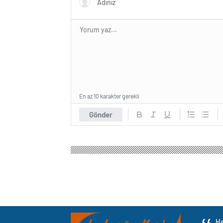
En az 10 karakter gerekli
Gönder
Haber Özetleri
Gündem
3.Sayfa
Antalya’da te
Antalya’da teleferik