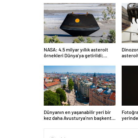
NASA: 4.5 milyar yıllık asteroit
Dinozorl
örnekleri Dünya’ya getirildi;
asteroi
yaşamın başlangıcına ışık
Araştı
tutabilir
Dünyanın en yaşanabilir yeri bir
Fotoğra
kez daha Avusturya’nın başkenti
yerinde
Viyana oldu