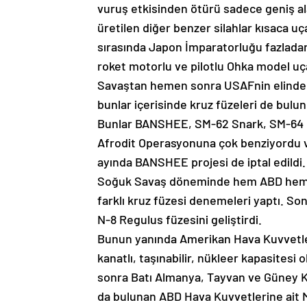
vuruş etkisinden ötürü sadece geniş alan
üretilen diğer benzer silahlar kısaca u
sırasında Japon İmparatorluğu fazladan
roket motorlu ve pilotlu Ohka model uça
Savaştan hemen sonra USAFnin elinde bi
bunlar içerisinde kruz füzeleri de bulunu
Bunlar BANSHEE, SM-62 Snark, SM-64 
Afrodit Operasyonuna çok benziyordu ve 
ayında BANSHEE projesi de iptal edildi.
Soğuk Savaş döneminde hem ABD hem de
farklı kruz füzesi denemeleri yaptı. So
N-8 Regulus füzesini geliştirdi.
Bunun yanında Amerikan Hava Kuvvetleri
kanatlı, taşınabilir, nükleer kapasitesi
sonra Batı Almanya, Tayvan ve Güney Ko
da bulunan ABD Hava Kuvvetlerine ait Ma