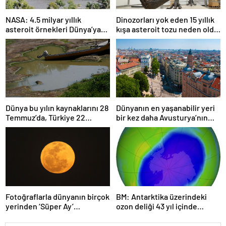
NASA: 4.5 milyar yıllık
Dinozorları yok eden 15 yıllık
asteroit örnekleri Dünya’ya
kışa asteroit tozu neden oldu
getirildi; yaşamın
| Araştırma
başlangıcına ışık tutabilir
Dünya bu yılın kaynaklarını 28
Dünyanın en yaşanabilir yeri
Temmuz’da, Türkiye 22
bir kez daha Avusturya’nın
Haziran’da tüketti
başkenti Viyana oldu
Fotoğraflarla dünyanın birçok
BM: Antarktika üzerindeki
yerinden ‘Süper Ay’
ozon deliği 43 yıl içinde
manzaraları
tamamen iyileşebilir