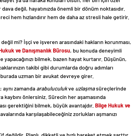
dava değil, hayatınızda önemli bir dönüm noktasıdır.
eci hem hızlandırır hem de daha az stresli hale getirir.
, değil mi? İşçi ve işveren arasındaki hakların korunması,
 Hukuk ve Danışmanlık Bürosu
, bu konuda deneyimli
 ne yapacağınızı bilmek, bazen hayat kurtarır. Düşünün,
aklarınızın takibi gibi durumlarda doğru adımları
m burada uzman bir avukat devreye girer.
z; aynı zamanda
arabuluculuk
ve
uzlaşma
süreçlerinde
ra kaybını önlersiniz. Sürecin her aşamasında
ası gerektiğini bilmek, büyük avantajdır.
Bilge Hukuk ve
davalarında karşılaşabileceğiniz zorlukları aşmanızı
değildir. Planlı, dikkatli ve hızlı hareket etmek şarttır.