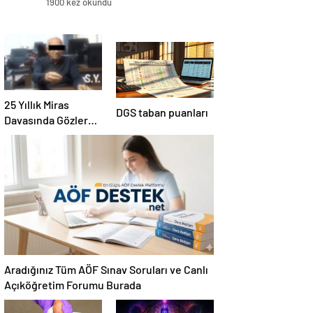
1900 kez okundu
25 Yıllık Miras
DGS taban puanları
Davasında Gözler
Temmuz Ayındaki
Karar Duruşmasına
Çevrildi
Aradığınız Tüm AÖF Sınav Soruları ve Canlı
Açıköğretim Forumu Burada