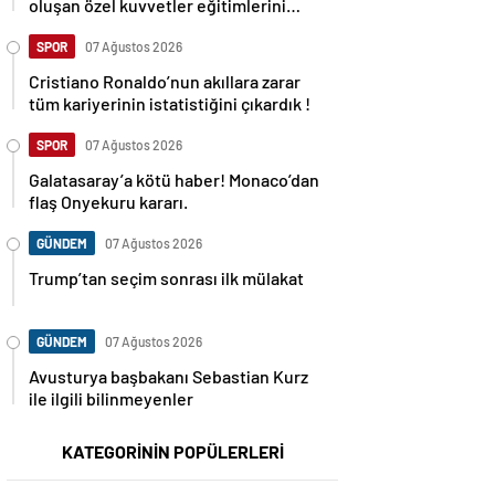
oluşan özel kuvvetler eğitimlerini
başlattı.
SPOR
07 Ağustos 2026
Cristiano Ronaldo’nun akıllara zarar
tüm kariyerinin istatistiğini çıkardık !
SPOR
07 Ağustos 2026
Galatasaray’a kötü haber! Monaco’dan
flaş Onyekuru kararı.
GÜNDEM
07 Ağustos 2026
Trump’tan seçim sonrası ilk mülakat
GÜNDEM
07 Ağustos 2026
Avusturya başbakanı Sebastian Kurz
ile ilgili bilinmeyenler
KATEGORİNİN POPÜLERLERİ