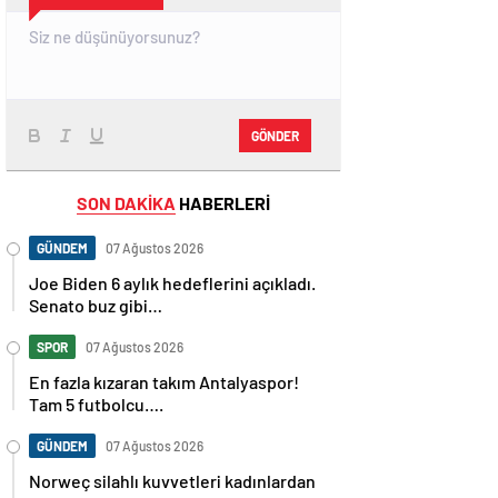
GÖNDER
SON DAKİKA
HABERLERİ
GÜNDEM
07 Ağustos 2026
Joe Biden 6 aylık hedeflerini açıkladı.
Senato buz gibi…
SPOR
07 Ağustos 2026
En fazla kızaran takım Antalyaspor!
Tam 5 futbolcu….
GÜNDEM
07 Ağustos 2026
Norweç silahlı kuvvetleri kadınlardan