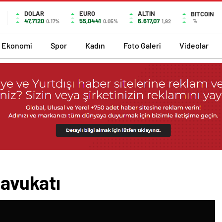
DOLAR
EURO
ALTIN
BITCOIN
47,7120
55,0441
6.617,07
%
0.17%
0.05%
1,92
Ekonomi
Spor
Kadın
Foto Galeri
Videolar
avukatı