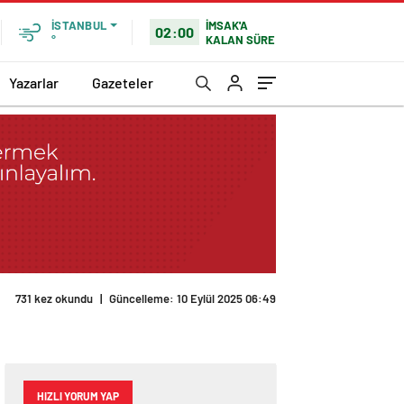
İMSAK'A
İSTANBUL
02:00
KALAN SÜRE
°
Yazarlar
Gazeteler
731 kez okundu
|
Güncelleme: 10 Eylül 2025 06:49
HIZLI YORUM YAP