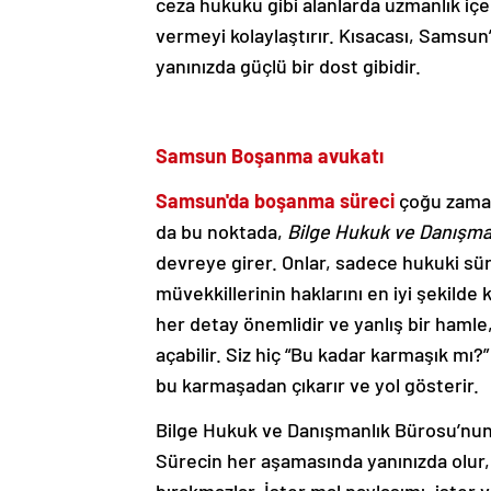
ceza hukuku gibi alanlarda uzmanlık içeri
vermeyi kolaylaştırır. Kısacası, Samsun
yanınızda güçlü bir dost gibidir.
Samsun Boşanma avukatı
Samsun'da boşanma süreci
çoğu zaman 
da bu noktada,
Bilge Hukuk ve Danışma
devreye girer. Onlar, sadece hukuki s
müvekkillerinin haklarını en iyi şekilde
her detay önemlidir ve yanlış bir hamle
açabilir. Siz hiç “Bu kadar karmaşık mı
bu karmaşadan çıkarır ve yol gösterir.
Bilge Hukuk ve Danışmanlık Bürosu’nun 
Sürecin her aşamasında yanınızda olur, s
bırakmazlar. İster mal paylaşımı, ister v