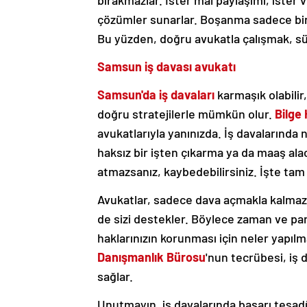
çözümler sunarlar. Boşanma sadece bir 
Bu yüzden, doğru avukatla çalışmak, sür
Samsun iş davası avukatı
Samsun'da iş davaları
karmaşık olabilir
doğru stratejilerle mümkün olur.
Bilge
avukatlarıyla yanınızda. İş davalarında
haksız bir işten çıkarma ya da maaş alac
atmazsanız, kaybedebilirsiniz. İşte ta
Avukatlar, sadece dava açmakla kalma
de sizi destekler. Böylece zaman ve pa
haklarınızın korunması için neler yapılm
Danışmanlık Bürosu
'nun tecrübesi, iş 
sağlar.
Unutmayın, iş davalarında başarı tesadüf 