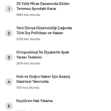
25 Yıllık Miras Davasında Gözler
Temmuz Ayındaki Karar
1
Duruşmasına Çevrildi
3684 kez okundu
Yeni Dünya Düzensizliği Çağında
Türk Dış Politikası ve Hakan
2
Fidan Faktörü
3209 kez okundu
Ortopodoloji İle Diyabetik Ayak
Yarası Tedavisi
3
2634 kez okundu
Hızlı ve Doğru Haber İçin Asayiş
Gazetesi Yanınızda
4
1931 kez okundu
Keçiören Halı Yıkama
5