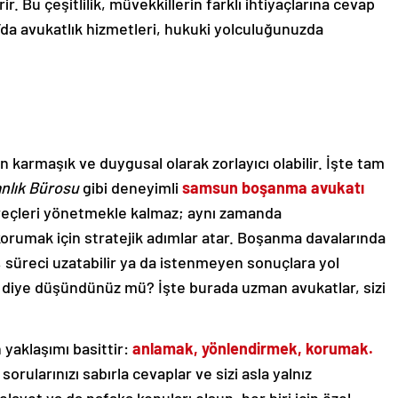
r. Bu çeşitlilik, müvekkillerin farklı ihtiyaçlarına cevap
’da avukatlık hizmetleri, hukuki yolculuğunuzda
karmaşık ve duygusal olarak zorlayıcı olabilir. İşte tam
nlık Bürosu
gibi deneyimli
samsun boşanma avukatı
üreçleri yönetmekle kalmaz; aynı zamanda
 korumak için stratejik adımlar atar. Boşanma davalarında
, süreci uzatabilir ya da istenmeyen sonuçlara yol
?” diye düşündünüz mü? İşte burada uzman avukatlar, sizi
yaklaşımı basittir:
anlamak, yönlendirmek, korumak.
orularınızı sabırla cevaplar ve sizi asla yalnız
elayet ya da nafaka konuları olsun, her biri için özel