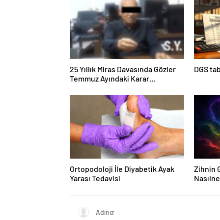
25 Yıllık Miras Davasında Gözler
DGS tab
Temmuz Ayındaki Karar
Duruşmasına Çevrildi
Ortopodoloji İle Diyabetik Ayak
Zihnin G
Yarası Tedavisi
Nasılne