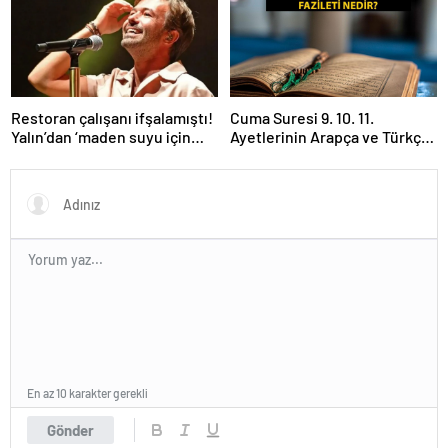
Restoran çalışanı ifşalamıştı!
Cuma Suresi 9. 10. 11.
Yalın’dan ‘maden suyu için
Ayetlerinin Arapça ve Türkçe
beni ağlattı’ iddialarına yanıt
Okunuşu ile Meali: Cuma
geldi: Eğer istemeden birini
Suresinin Anlamı ve Fazileti
kırmışsam…
Nedir?
En az 10 karakter gerekli
Gönder