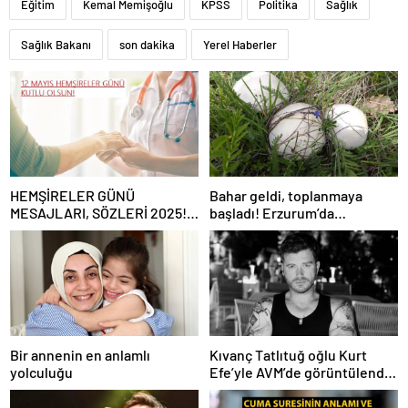
Eğitim
Kemal Memişoğlu
KPSS
Politika
Sağlık
Sağlık Bakanı
son dakika
Yerel Haberler
HEMŞİRELER GÜNÜ
Bahar geldi, toplanmaya
MESAJLARI, SÖZLERİ 2025!
başladı! Erzurum’da
Sevgiliye, arkadaşa, eşe
vatandaşlara zehirli mantar
anlamlı, resimli Hemşireler
uyarısı: Ölümcül olabilir
Günü ile ilgili sözler…
Bir annenin en anlamlı
Kıvanç Tatlıtuğ oğlu Kurt
yolculuğu
Efe’yle AVM’de görüntülendi!
“Birlikte geçirdiğimi her an..”