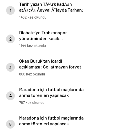
Tarih yazan TÃ¼rk kadÄ±n
atÄ±cÄ± Åevval Ä°layda Tarhan:
1
“2028 Los Angeles’ta madalya
1482 kez okundu
istiyoruz”
Diabate’ye Trabzonspor
yönetiminden kesik! .
2
1144 kez okundu
Okan Buruk’tan Icardi
açıklaması: Gol atmayan forvet
3
mutsuz olur
806 kez okundu
Maradona için futbol maçlarında
anma törenleri yapılacak
4
767 kez okundu
Maradona için futbol maçlarında
anma törenleri yapılacak
5