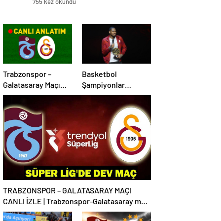
755 kez okundu
Trabzonspor –
Basketbol
Galatasaray Maçı
Şampiyonlar
Canlı Anlatım |
Ligi’nde sezonun en
Trabzonspor –
iyilerine ödülleri
Galatasaray Bein
verildi
Sports 1 Canlı İzle |
Lider, Trabzon
deplasmanında
TRABZONSPOR – GALATASARAY MAÇI
CANLI İZLE | Trabzonspor-Galatasaray maçı
canlı izleme bilgileri! Süper Lig’de dev maç!