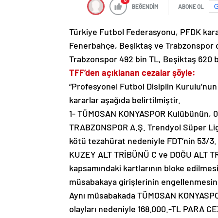
0
BEĞENDİM
ABONE OL
Türkiye Futbol Federasyonu, PFDK kararl
Fenerbahçe, Beşiktaş ve Trabzonspor da 
Trabzonspor 492 bin TL, Beşiktaş 620 b
TFF’den açıklanan cezalar şöyle:
“Profesyonel Futbol Disiplin Kurulu’nun
kararlar aşağıda belirtilmiştir.
1- TÜMOSAN KONYASPOR Kulübünün, 0
TRABZONSPOR A.Ş. Trendyol Süper Lig 
kötü tezahürat nedeniyle FDT’nin 53/3.
KUZEY ALT TRİBÜNÜ C ve DOĞU ALT TRİBÜ
kapsamındaki kartlarının bloke edilmesi
müsabakaya girişlerinin engellenmesin
Aynı müsabakada TÜMOSAN KONYASPOR 
olayları nedeniyle 168.000.-TL PARA CEZ