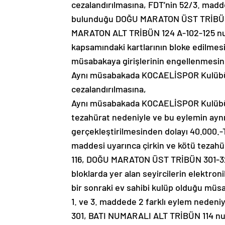
cezalandırılmasına, FDT’nin 52/3. madde
bulunduğu DOĞU MARATON ÜST TRİBÜN 
MARATON ALT TRİBÜN 124 A-102-125 numar
kapsamındaki kartlarının bloke edilmesi
müsabakaya girişlerinin engellenmesin
Aynı müsabakada KOCAELİSPOR Kulübünü
cezalandırılmasına,
Aynı müsabakada KOCAELİSPOR Kulübünü
tezahürat nedeniyle ve bu eylemin aynı
gerçekleştirilmesinden dolayı 40.000.-
maddesi uyarınca çirkin ve kötü tezah
116, DOĞU MARATON ÜST TRİBÜN 301-3
bloklarda yer alan seyircilerin elektron
bir sonraki ev sahibi kulüp olduğu müs
1. ve 3. maddede 2 farklı eylem neden
301, BATI NUMARALI ALT TRİBÜN 114 numar