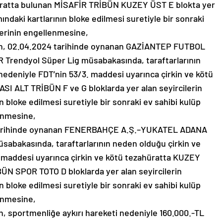
hüratta bulunan MİSAFİR TRİBÜN KUZEY ÜST E blokta yer
mındaki kartlarının bloke edilmesi suretiyle bir sonraki
lerinin engellenmesine,
, 02.04.2024 tarihinde oynanan GAZİANTEP FUTBOL
endyol Süper Lig müsabakasında, taraftarlarının
nedeniyle FDT’nin 53/3. maddesi uyarınca çirkin ve kötü
 ALT TRİBÜN F ve G bloklarda yer alan seyircilerin
n bloke edilmesi suretiyle bir sonraki ev sahibi kulüp
enmesine,
tarihinde oynanan FENERBAHÇE A.Ş.–YUKATEL ADANA
abakasında, taraftarlarının neden olduğu çirkin ve
. maddesi uyarınca çirkin ve kötü tezahüratta KUZEY
 SPOR TOTO D bloklarda yer alan seyircilerin
n bloke edilmesi suretiyle bir sonraki ev sahibi kulüp
enmesine,
sportmenliğe aykırı hareketi nedeniyle 160.000.-TL