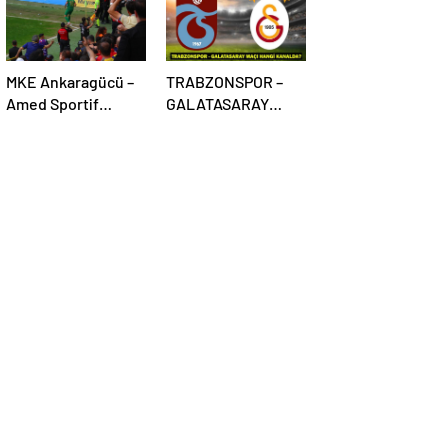
MKE Ankaragücü –
TRABZONSPOR –
Amed Sportif
GALATASARAY
Faaliyetler maçı
İLK11’LER:
olaylarla başladı
Trabzonspor –
Galatasaray maçı
hangi kanalda, saat
kaçta?