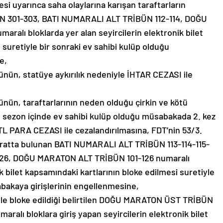
si uyarınca saha olaylarına karışan taraftarların
301-303, BATI NUMARALI ALT TRİBÜN 112-114, DOĞU
alı bloklarda yer alan seyircilerin elektronik bilet
 suretiyle bir sonraki ev sahibi kulüp olduğu
e,
n, statüye aykırılık nedeniyle İHTAR CEZASI ile
n, taraftarlarının neden olduğu çirkin ve kötü
 sezon içinde ev sahibi kulüp olduğu müsabakada 2. kez
TL PARA CEZASI ile cezalandırılmasına, FDT’nin 53/3.
üratta bulunan BATI NUMARALI ALT TRİBÜN 113-114-115-
26, DOĞU MARATON ALT TRİBÜN 101-126 numaralı
ik bilet kapsamındaki kartlarının bloke edilmesi suretiyle
abakaya girişlerinin engellenmesine,
iyle bloke edildiği belirtilen DOĞU MARATON ÜST TRİBÜN
alı bloklara giriş yapan seyircilerin elektronik bilet