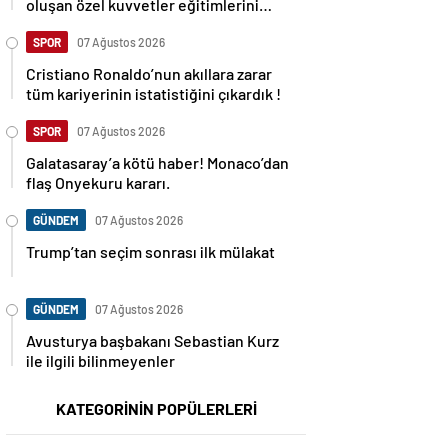
oluşan özel kuvvetler eğitimlerini
başlattı.
SPOR
07 Ağustos 2026
Cristiano Ronaldo’nun akıllara zarar
tüm kariyerinin istatistiğini çıkardık !
SPOR
07 Ağustos 2026
Galatasaray’a kötü haber! Monaco’dan
flaş Onyekuru kararı.
GÜNDEM
07 Ağustos 2026
Trump’tan seçim sonrası ilk mülakat
GÜNDEM
07 Ağustos 2026
Avusturya başbakanı Sebastian Kurz
ile ilgili bilinmeyenler
KATEGORİNİN POPÜLERLERİ