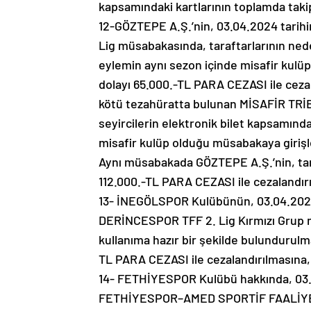
kapsamındaki kartlarının toplamda tak
12-GÖZTEPE A.Ş.’nin, 03.04.2024 tari
Lig müsabakasında, taraftarlarının ned
eylemin aynı sezon içinde misafir kul
dolayı 65.000.-TL PARA CEZASI ile cezal
kötü tezahüratta bulunan MİSAFİR TRİB
seyircilerin elektronik bilet kapsamında
misafir kulüp olduğu müsabakaya giriş
Aynı müsabakada GÖZTEPE A.Ş.’nin, tara
112.000.-TL PARA CEZASI ile cezalandır
13- İNEGÖLSPOR Kulübünün, 03.04.20
DERİNCESPOR TFF 2. Lig Kırmızı Grup 
kullanıma hazır bir şekilde bulundurulm
TL PARA CEZASI ile cezalandırılmasına,
14- FETHİYESPOR Kulübü hakkında, 03.0
FETHİYESPOR–AMED SPORTİF FAALİYETL