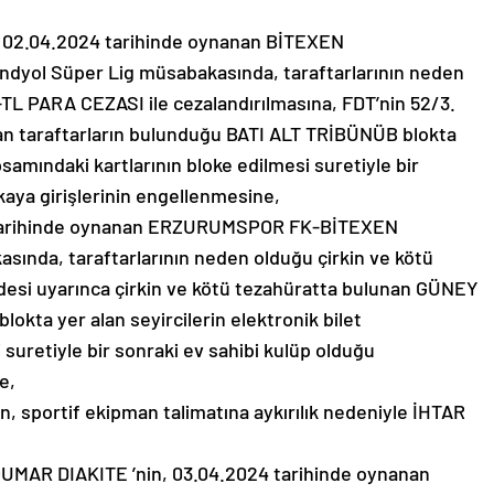
02.04.2024 tarihinde oynanan BİTEXEN
l Süper Lig müsabakasında, taraftarlarının neden
-TL PARA CEZASI ile cezalandırılmasına, FDT’nin 52/3.
şan taraftarların bulunduğu BATI ALT TRİBÜNÜB blokta
psamındaki kartlarının bloke edilmesi suretiyle bir
aya girişlerinin engellenmesine,
tarihinde oynanan ERZURUMSPOR FK-BİTEXEN
ında, taraftarlarının neden olduğu çirkin ve kötü
desi uyarınca çirkin ve kötü tezahüratta bulunan GÜNEY
a yer alan seyircilerin elektronik bilet
 suretiyle bir sonraki ev sahibi kulüp olduğu
e,
sportif ekipman talimatına aykırılık nedeniyle İHTAR
MAR DIAKITE ’nin, 03.04.2024 tarihinde oynanan