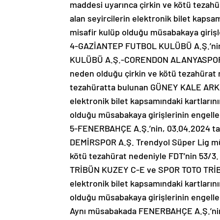
maddesi uyarınca çirkin ve kötü teza
alan seyircilerin elektronik bilet kapsa
misafir kulüp olduğu müsabakaya giriş
4-GAZİANTEP FUTBOL KULÜBÜ A.Ş.’nin
KULÜBÜ A.Ş.-CORENDON ALANYASPOR Tr
neden olduğu çirkin ve kötü tezahürat 
tezahüratta bulunan GÜNEY KALE ARKASI
elektronik bilet kapsamındaki kartlarını
olduğu müsabakaya girişlerinin engell
5-FENERBAHÇE A.Ş.’nin, 03.04.2024 
DEMİRSPOR A.Ş. Trendyol Süper Lig müs
kötü tezahürat nedeniyle FDT’nin 53/3
TRİBÜN KUZEY C-E ve SPOR TOTO TRİBÜN
elektronik bilet kapsamındaki kartlarını
olduğu müsabakaya girişlerinin engell
Aynı müsabakada FENERBAHÇE A.Ş.’nin, 