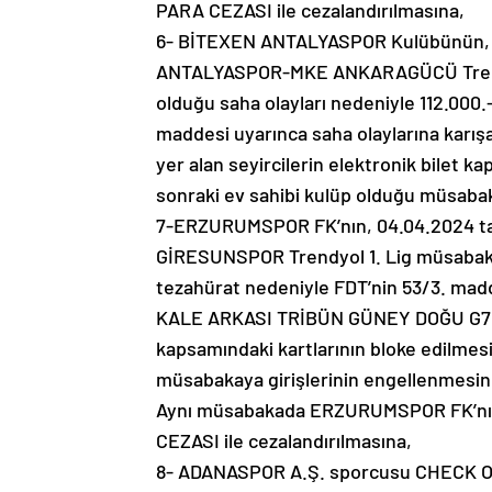
PARA CEZASI ile cezalandırılmasına,
6- BİTEXEN ANTALYASPOR Kulübünün, 
ANTALYASPOR-MKE ANKARAGÜCÜ Trendyo
olduğu saha olayları nedeniyle 112.000.
maddesi uyarınca saha olaylarına karı
yer alan seyircilerin elektronik bilet ka
sonraki ev sahibi kulüp olduğu müsabak
7-ERZURUMSPOR FK’nın, 04.04.2024 
GİRESUNSPOR Trendyol 1. Lig müsabakas
tezahürat nedeniyle FDT’nin 53/3. mad
KALE ARKASI TRİBÜN GÜNEY DOĞU G7blokt
kapsamındaki kartlarının bloke edilmesi
müsabakaya girişlerinin engellenmesin
Aynı müsabakada ERZURUMSPOR FK’nın, 
CEZASI ile cezalandırılmasına,
8- ADANASPOR A.Ş. sporcusu CHECK OU