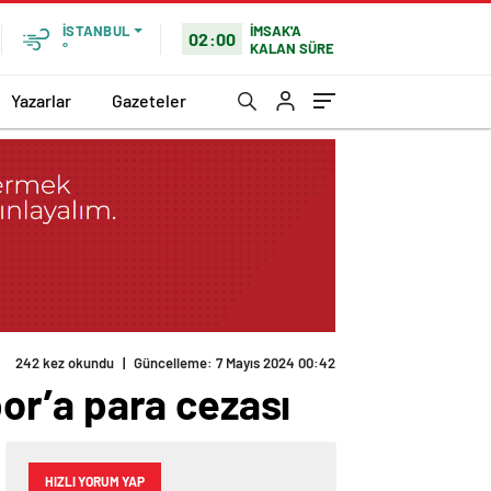
İMSAK'A
İSTANBUL
02:00
KALAN SÜRE
°
Yazarlar
Gazeteler
242 kez okundu
|
Güncelleme: 7 Mayıs 2024 00:42
or’a para cezası
HIZLI YORUM YAP