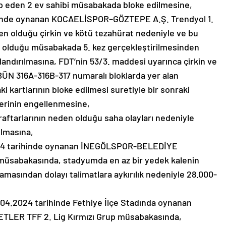
ip eden 2 ev sahibi müsabakada bloke edilmesine,
hinde oynanan KOCAELİSPOR–GÖZTEPE A.Ş. Trendyol 1.
en olduğu çirkin ve kötü tezahürat nedeniyle ve bu
üp olduğu müsabakada 5. kez gerçekleştirilmesinden
andırılmasına, FDT’nin 53/3. maddesi uyarınca çirkin ve
ÜN 316A-316B-317 numaralı bloklarda yer alan
ki kartlarının bloke edilmesi suretiyle bir sonraki
lerinin engellenmesine,
ftarlarının neden olduğu saha olayları nedeniyle
ılmasına,
24 tarihinde oynanan İNEGÖLSPOR-BELEDİYE
müsabakasında, stadyumda en az bir yedek kalenin
amasından dolayı talimatlara aykırılık nedeniyle 28.000-
4.2024 tarihinde Fethiye İlçe Stadında oynanan
ER TFF 2. Lig Kırmızı Grup müsabakasında,