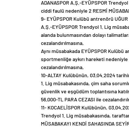
ADANASPOR A.Ş.-EYÜPSPOR Trendyol 1.
ciddi faulü nedeniyle 2 RESMİ MÜSABA
9- EYÜPSPOR Kulübü antrenörü UĞUR 
A.Ş.-EYÜPSPOR Trendyol 1. Lig müsaba
alanda bulunmasından dolayı talimatlara
cezalandırılmasına,
Aynı müsabakada EYÜPSPOR Kulübü an
sportmenliğe aykırı hareketi nedeniy
cezalandırılmasına,
10-ALTAY Kulübünün, 03.04.2024 tar
1. Lig müsabakasında, çim saha sorum
güvenlik ve eşgüdüm toplantısına katıl
56.000-TL PARA CEZASI ile cezalandırı
11- KOCAELİSPOR Kulübünün, 03.04.2
Trendyol 1. Lig müsabakasında, tarafta
MÜSABAKAYI KENDİ SAHASINDA SEYİRCİ