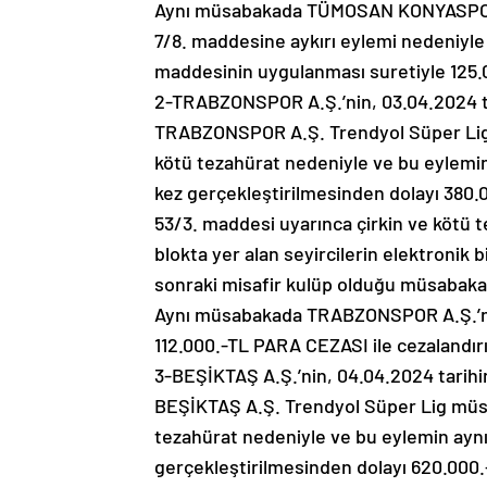
Aynı müsabakada TÜMOSAN KONYASPOR Ku
7/8. maddesine aykırı eylemi nedeniyle 
maddesinin uygulanması suretiyle 125.
2-TRABZONSPOR A.Ş.’nin, 03.04.2024
TRABZONSPOR A.Ş. Trendyol Süper Lig 
kötü tezahürat nedeniyle ve bu eylemin
kez gerçekleştirilmesinden dolayı 380.
53/3. maddesi uyarınca çirkin ve köt
blokta yer alan seyircilerin elektronik 
sonraki misafir kulüp olduğu müsabakay
Aynı müsabakada TRABZONSPOR A.Ş.’nin,
112.000.-TL PARA CEZASI ile cezalandır
3-BEŞİKTAŞ A.Ş.’nin, 04.04.2024 ta
BEŞİKTAŞ A.Ş. Trendyol Süper Lig müsa
tezahürat nedeniyle ve bu eylemin aynı
gerçekleştirilmesinden dolayı 620.000.