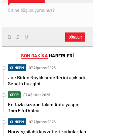
GÖNDER
SON DAKİKA
HABERLERİ
GÜNDEM
07 Ağustos 2026
Joe Biden 6 aylık hedeflerini açıkladı.
Senato buz gibi…
SPOR
07 Ağustos 2026
En fazla kızaran takım Antalyaspor!
Tam 5 futbolcu….
GÜNDEM
07 Ağustos 2026
Norweç silahlı kuvvetleri kadınlardan