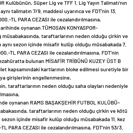
lübünün, Süper Lig ve TFF 1. Lig Yayın Talimatı’nın
aynı talimatın 7/9. maddesi uyarınca ve FDT’nin 13.
000.-TL PARA CEZASI ile cezalandırılmasına,
 tarihinde oynanan TÜMOSAN KONYASPOR-
müsabakasında, taraftarlarının neden olduğu çirkin ve
 aynı sezon içinde misafir kulüp olduğu müsabakada 7.
000.-TL PARA CEZASI ile cezalandırılmasına, FDT’nin
ü tezahüratta bulunan MİSAFİR TRİBÜNÜ KUZEY ÜST B
bilet kapsamındaki kartlarının bloke edilmesi suretiyle bir
a girişlerinin engellenmesine,
 taraftarlarının neden olduğu saha olayları nedeniyle
ılmasına,
rihinde oynanan RAMS BAŞAKŞEHİR FUTBOL KULÜBÜ–
bakasında, taraftarlarının neden olduğu çirkin ve kötü
 sezon içinde misafir kulüp olduğu müsabakada 11. kez
-TL PARA CEZASI ile cezalandırılmasına, FDT’nin 53/3.