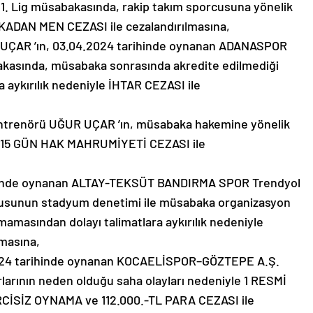
 Lig müsabakasında, rakip takım sporcusuna yönelik
KADAN MEN CEZASI ile cezalandırılmasına,
UÇAR ’ın, 03.04.2024 tarihinde oynanan ADANASPOR
kasında, müsabaka sonrasında akredite edilmediği
 aykırılık nedeniyle İHTAR CEZASI ile
trenörü UĞUR UÇAR ’ın, müsabaka hakemine yönelik
le 15 GÜN HAK MAHRUMİYETİ CEZASI ile
ihinde oynanan ALTAY-TEKSÜT BANDIRMA SPOR Trendyol
lusunun stadyum denetimi ile müsabaka organizasyon
mamasından dolayı talimatlara aykırılık nedeniyle
lmasına,
024 tarihinde oynanan KOCAELİSPOR–GÖZTEPE A.Ş.
rlarının neden olduğu saha olayları nedeniyle 1 RESMİ
SİZ OYNAMA ve 112.000.-TL PARA CEZASI ile