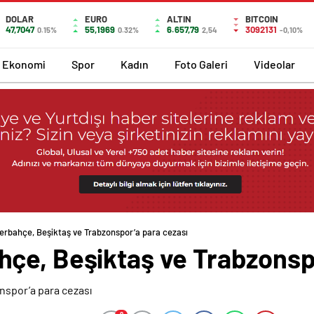
DOLAR
EURO
ALTIN
BITCOIN
47,7047
55,1969
6.657,79
3092131
0.15%
0.32%
2,54
-0,10%
Ekonomi
Spor
Kadın
Foto Galeri
Videolar
erbahçe, Beşiktaş ve Trabzonspor’a para cezası
çe, Beşiktaş ve Trabzonsp