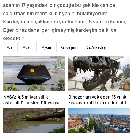
adamın 17 yaşındaki bir çocuğa bu şekilde canice
saldırmasının mantıklı bir yanını bulamıyorum.
Kardeşimin bıçaklandığı yer kalbine 1,5 santim kalmış.
Eğer biraz daha içeri girseymiş kardeşim belki de
ölecekti.”
A.a.
Adam
Aydın
Kardeşim
Kız Arkadaşı
NASA: 4.5 milyar yıllık
Dinozorları yok eden 15 yıllık
asteroit örnekleri Dünya’ya
kışa asteroit tozu neden oldu
getirildi; yaşamın
| Araştırma
başlangıcına ışık tutabilir