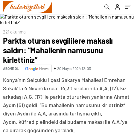
221 okunma
Parkta oturan sevgililere makaslı
saldırı: “Mahallenin namusunu
kirlettiniz”
20 Mayıs 2024 12:03
ABONE OL
News
Konya’nın Selçuklu ilçesi Sakarya Mahallesi Emrehan
Sokak’ta 4 Nisan’da saat 14.30 sıralarında A.A. (17), kız
arkadaşı A.G. (17) ile parkta otururken yanlarına Ahmet
Aydın (61) geldi. “Bu mahallenin namusunu kirlettiniz”
diyen Aydın ile A.A. arasında tartışma çıktı.
Aydın, küfredip elindeki dal budama makası ile A.A.’ya
saldırarak göğsünden yaraladı.