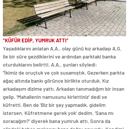
“KÜFÜR EDİP, YUMRUK ATTI”
Yaşadıklarını anlatan A.A., olay günü kız arkadaşı A.G.
ile bir süre gezdiklerini ve ardından parktaki banka
oturduklarını belirtti. A.A., şunları söyledi:
”İkimiz de oruçtuk ve çok susamıştık. Gezerken parkta
ağaç altında bankı görünce birlikte oturduk. Kız
arkadaşım dizime yattı. Arkadan tanımadığım bir insan
gelip, ‘Mahallenin namusunu kirlettiniz’ dedi ve
küfretti. Ben de ‘Biz bir şey yapmadık, gidelim
istersen. Küfretmene gerek yok’ dedim. ‘Sana mı
soracağım?’ diyerek bana yumruk attı. Sonra da
elindeki bahçe makasını bana doğru savurdu. Kendimi