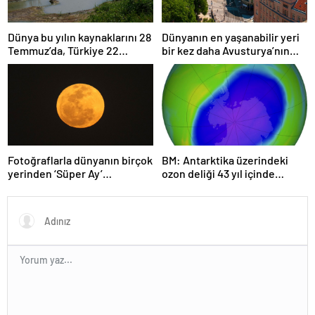
Dünya bu yılın kaynaklarını 28
Dünyanın en yaşanabilir yeri
Temmuz’da, Türkiye 22
bir kez daha Avusturya’nın
Haziran’da tüketti
başkenti Viyana oldu
Fotoğraflarla dünyanın birçok
BM: Antarktika üzerindeki
yerinden ‘Süper Ay’
ozon deliği 43 yıl içinde
manzaraları
tamamen iyileşebilir