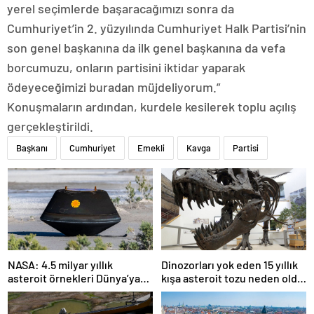
yerel seçimlerde başaracağımızı sonra da
Cumhuriyet’in 2. yüzyılında Cumhuriyet Halk Partisi’nin
son genel başkanına da ilk genel başkanına da vefa
borcumuzu, onların partisini iktidar yaparak
ödeyeceğimizi buradan müjdeliyorum.”
Konuşmaların ardından, kurdele kesilerek toplu açılış
gerçekleştirildi.
Başkanı
Cumhuriyet
Emekli
Kavga
Partisi
NASA: 4.5 milyar yıllık
Dinozorları yok eden 15 yıllık
asteroit örnekleri Dünya’ya
kışa asteroit tozu neden oldu
getirildi; yaşamın
| Araştırma
başlangıcına ışık tutabilir