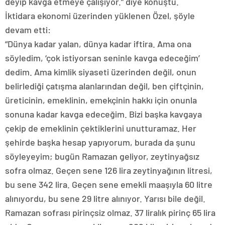
deyip kavga etmeye çalışıyor.” diye konuştu.
İktidara ekonomi üzerinden yüklenen Özel, şöyle
devam etti:
“Dünya kadar yalan, dünya kadar iftira. Ama ona
söyledim, ‘çok istiyorsan seninle kavga edeceğim’
dedim. Ama kimlik siyaseti üzerinden değil, onun
belirlediği çatışma alanlarından değil, ben çiftçinin,
üreticinin, emeklinin, emekçinin hakkı için onunla
sonuna kadar kavga edeceğim. Bizi başka kavgaya
çekip de emeklinin çektiklerini unutturamaz. Her
şehirde başka hesap yapıyorum, burada da şunu
söyleyeyim; bugün Ramazan geliyor, zeytinyağsız
sofra olmaz. Geçen sene 126 lira zeytinyağının litresi,
bu sene 342 lira. Geçen sene emekli maaşıyla 60 litre
alınıyordu, bu sene 29 litre alınıyor. Yarısı bile değil.
Ramazan sofrası pirinçsiz olmaz. 37 liralık pirinç 65 lira