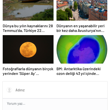
Dünya bu yılın kaynaklarını 28
Dünyanın en yaşanabilir yeri
Temmuz’da, Türkiye 22
bir kez daha Avusturya’nın
Haziran’da tüketti
başkenti Viyana oldu
Fotoğraflarla dünyanın birçok
BM: Antarktika üzerindeki
yerinden ‘Süper Ay’
ozon deliği 43 yıl içinde
manzaraları
tamamen iyileşebilir