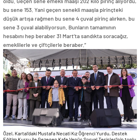
oldu. Geçen sene emekli maaşı 202 kilo pirinç alıyordu,
bu sene 153. Yani geçen senekli maaşla pirinçteki
düşük artışa rağmen bu sene 4 çuval pirinç alırken, bu
sene 3 çuval alabiliyorsun. Bunların tamamının
hesabını hep beraber 31 Mart’ta sandıkta soracağız,
emeklilerle ve çiftçilerle beraber.”
Özel, Kartal’daki Mustafa Necati Kız Öğrenci Yurdu, Destek
Eğitim Kursu ile Gezegen Kafe Venüs Sosyal Tesisleri’nin toplu