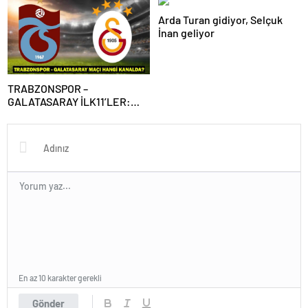
Galatasaray maçı canlı izleme
Arda Turan gidiyor, Selçuk
bilgileri! Süper Lig’de dev
İnan geliyor
maç!
TRABZONSPOR –
GALATASARAY İLK11’LER:
Trabzonspor – Galatasaray
maçı hangi kanalda, saat
kaçta?
En az 10 karakter gerekli
Gönder