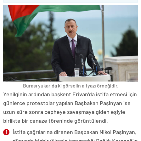
Burası yukarıda ki görselin altyazı örneğidir.
Yenilginin ardından başkent Erivan’da istifa etmesi için
günlerce protestolar yapılan Başbakan Paşinyan ise
uzun süre sonra cepheye savaşmaya giden eşiyle
birlikte bir cenaze töreninde görüntülendi.
İstifa çağrılarına direnen Başbakan Nikol Paşinyan,
dünyada hiçbir ülkenin tanımadığı Dağlık Karabağ’ın