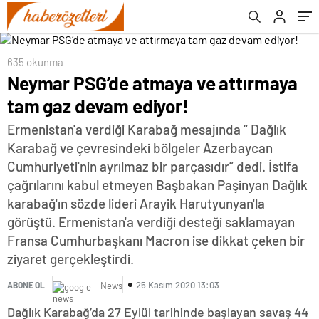
635 okunma
Neymar PSG’de atmaya ve attırmaya
tam gaz devam ediyor!
Ermenistan'a verdiği Karabağ mesajında “ Dağlık
Karabağ ve çevresindeki bölgeler Azerbaycan
Cumhuriyeti'nin ayrılmaz bir parçasıdır” dedi. İstifa
çağrılarını kabul etmeyen Başbakan Paşinyan Dağlık
karabağ'ın sözde lideri Arayik Harutyunyan'la
görüştü. Ermenistan'a verdiği desteği saklamayan
Fransa Cumhurbaşkanı Macron ise dikkat çeken bir
ziyaret gerçekleştirdi.
25 Kasım 2020 13:03
ABONE OL
News
Dağlık Karabağ’da 27 Eylül tarihinde başlayan savaş 44