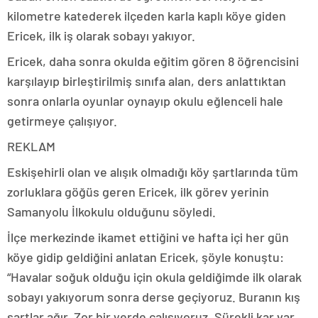
kilometre katederek ilçeden karla kaplı köye giden
Ericek, ilk iş olarak sobayı yakıyor.
Ericek, daha sonra okulda eğitim gören 8 öğrencisini
karşılayıp birleştirilmiş sınıfa alan, ders anlattıktan
sonra onlarla oyunlar oynayıp okulu eğlenceli hale
getirmeye çalışıyor.
REKLAM
Eskişehirli olan ve alışık olmadığı köy şartlarında tüm
zorluklara göğüs geren Ericek, ilk görev yerinin
Samanyolu İlkokulu olduğunu söyledi.
İlçe merkezinde ikamet ettiğini ve hafta içi her gün
köye gidip geldiğini anlatan Ericek, şöyle konuştu:
“Havalar soğuk olduğu için okula geldiğimde ilk olarak
sobayı yakıyorum sonra derse geçiyoruz. Buranın kış
şartlar ağır. Zor bir yerde çalışıyoruz. Sürekli kar var