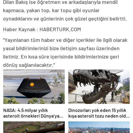
Dilan Bakış ise öğretmen ve arkadaşlarıyla mendil
kapmaca, yakan top, kar topu gibi oyunlar
oynadıklarını ve günlerinin çok güzel geçtiğini belirtti.
Haber Kaynak : HABERTURK.COM
“Yayınlanan tüm haber ve diğer içerikler ile ilgili olarak
yasal bildirimlerinizi bize iletişim sayfası üzerinden
iletiniz. En kısa süre içerisinde bildirimlerinize geri
dönüş sağlanılacaktır.”
NASA: 4.5 milyar yıllık
Dinozorları yok eden 15 yıllık
asteroit örnekleri Dünya’ya
kışa asteroit tozu neden oldu
getirildi; yaşamın
| Araştırma
başlangıcına ışık tutabilir