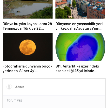
Dünya bu yılın kaynaklarını 28
Dünyanın en yaşanabilir yeri
Temmuz’da, Türkiye 22
bir kez daha Avusturya’nın
Haziran’da tüketti
başkenti Viyana oldu
Fotoğraflarla dünyanın birçok
BM: Antarktika üzerindeki
yerinden ‘Süper Ay’
ozon deliği 43 yıl içinde
manzaraları
tamamen iyileşebilir