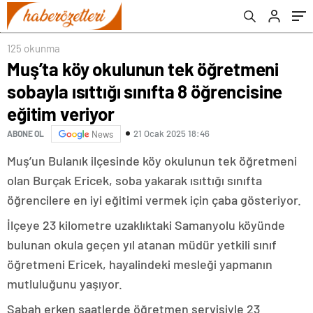
125 okunma
Muş’ta köy okulunun tek öğretmeni
sobayla ısıttığı sınıfta 8 öğrencisine
eğitim veriyor
21 Ocak 2025 18:46
ABONE OL
News
Muş’un Bulanık ilçesinde köy okulunun tek öğretmeni
olan Burçak Ericek, soba yakarak ısıttığı sınıfta
öğrencilere en iyi eğitimi vermek için çaba gösteriyor.
İlçeye 23 kilometre uzaklıktaki Samanyolu köyünde
bulunan okula geçen yıl atanan müdür yetkili sınıf
öğretmeni Ericek, hayalindeki mesleği yapmanın
mutluluğunu yaşıyor.
Sabah erken saatlerde öğretmen servisiyle 23