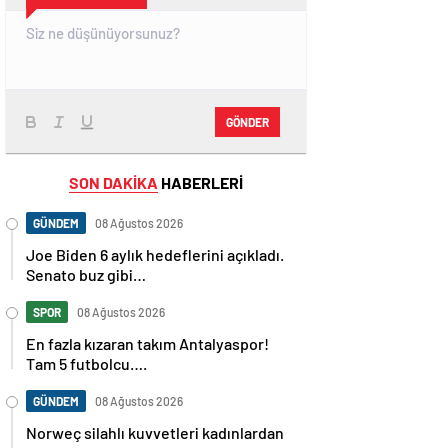
GÖNDER
SON DAKİKA
HABERLERİ
GÜNDEM
08 Ağustos 2026
Joe Biden 6 aylık hedeflerini açıkladı.
Senato buz gibi…
SPOR
08 Ağustos 2026
En fazla kızaran takım Antalyaspor!
Tam 5 futbolcu….
GÜNDEM
08 Ağustos 2026
Norweç silahlı kuvvetleri kadınlardan