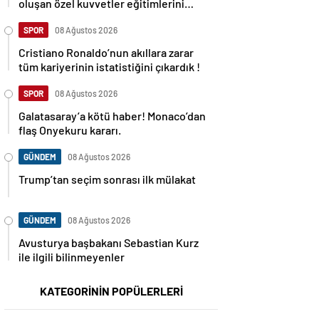
oluşan özel kuvvetler eğitimlerini
başlattı.
SPOR
08 Ağustos 2026
Cristiano Ronaldo’nun akıllara zarar
tüm kariyerinin istatistiğini çıkardık !
SPOR
08 Ağustos 2026
Galatasaray’a kötü haber! Monaco’dan
flaş Onyekuru kararı.
GÜNDEM
08 Ağustos 2026
Trump’tan seçim sonrası ilk mülakat
GÜNDEM
08 Ağustos 2026
Avusturya başbakanı Sebastian Kurz
ile ilgili bilinmeyenler
KATEGORİNİN POPÜLERLERİ