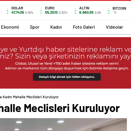
DOLAR
EURO
ALTIN
BITCOIN
47,7436
55,2510
6.660,55
%
0.18%
0.32%
2,59
Ekonomi
Spor
Kadın
Foto Galeri
Videolar
a Kadın Mahalle Meclisleri Kuruluyor
alle Meclisleri Kuruluyor