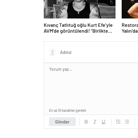
Kıvanç Tatlıtuğ oğlu Kurt Efe’yle
Restora
AVM’de görüntülendi! “Birlikte
Yalın’d
geçirdiğimi her an..”
ağlattı’
Eğer is
kırmış
En az 10 karakter gerekli
Gönder