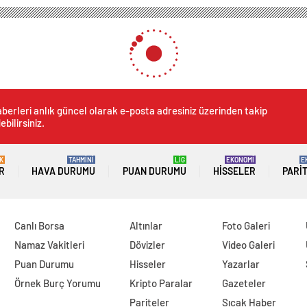
berleri anlık güncel olarak e-posta adresiniz üzerinden takip
ebilirsiniz.
K
TAHMİNİ
LİG
EKONOMİ
E
R
HAVA DURUMU
PUAN DURUMU
HISSELER
PARI
Canlı Borsa
Altınlar
Foto Galeri
Namaz Vakitleri
Dövizler
Video Galeri
Puan Durumu
Hisseler
Yazarlar
Örnek Burç Yorumu
Kripto Paralar
Gazeteler
Pariteler
Sıcak Haber