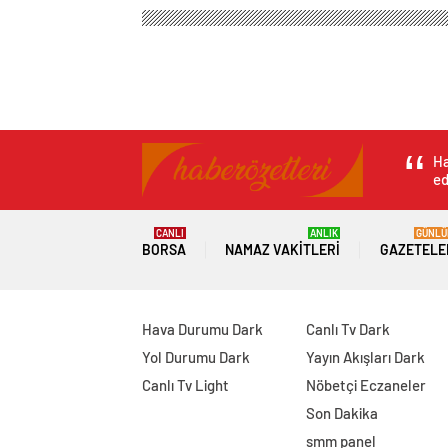
Ha
ed
CANLI
ANLIK
GÜNLÜ
BORSA
NAMAZ VAKITLERI
GAZETELE
Hava Durumu Dark
Canlı Tv Dark
Yol Durumu Dark
Yayın Akışları Dark
Canlı Tv Light
Nöbetçi Eczaneler
Son Dakika
smm panel