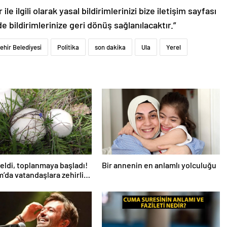
le ilgili olarak yasal bildirimlerinizi bize iletişim sayfası
de bildirimlerinize geri dönüş sağlanılacaktır.”
hir Belediyesi
Politika
son dakika
Ula
Yerel
eldi, toplanmaya başladı!
Bir annenin en anlamlı yolculuğu
’da vatandaşlara zehirli
uyarısı: Ölümcül olabilir