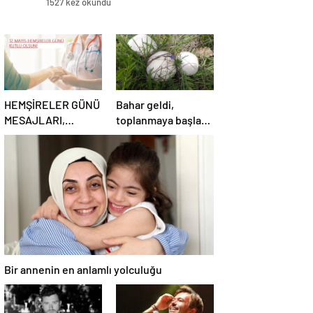
1527 kez okundu
HEMŞİRELER GÜNÜ
Bahar geldi,
MESAJLARI,
toplanmaya başladı!
SÖZLERİ 2025!
Erzurum’da
Sevgiliye, arkadaşa,
vatandaşlara zehirli
eşe anlamlı, resimli
mantar uyarısı:
Hemşireler Günü ile
Ölümcül olabilir
ilgili sözler…
Bir annenin en anlamlı yolculuğu