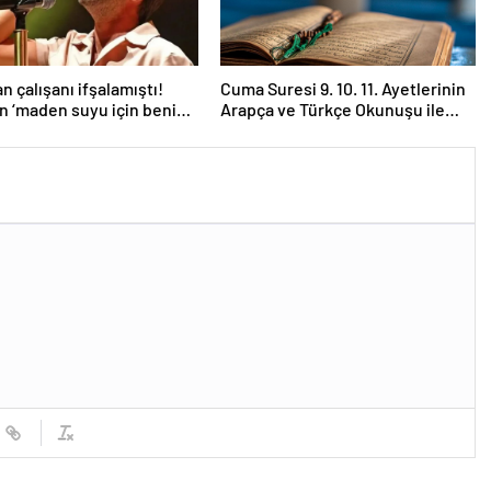
n çalışanı ifşalamıştı!
Cuma Suresi 9. 10. 11. Ayetlerinin
an ‘maden suyu için beni
Arapça ve Türkçe Okunuşu ile
 iddialarına yanıt geldi:
Meali: Cuma Suresinin Anlamı ve
temeden birini
Fazileti Nedir?
sam…