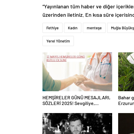
“Yayınlanan tüm haber ve diğer içerikler i
üzerinden iletiniz. En kısa süre içerisin
Fethiye
Kadın
menteşe
Muğla Büyükşe
Yerel Yönetim
HEMŞİRELER GÜNÜ MESAJLARI,
Bahar g
SÖZLERİ 2025! Sevgiliye,
Erzurum
arkadaşa, eşe anlamlı, resimli
mantar 
Hemşireler Günü ile ilgili sözler…