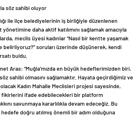
la söz sahibi oluyor
ğı ile ilçe belediyelerinin iş birliğiyle düzenlenen
nt yönetimine daha aktif katılımını sağlamak amacıyla
ılarda, meclis üyesi kadınlar “Nasıl bir kentte yaşamak
e belirliyoruz?” soruları üzerinde düşünerek, kendi
ırsatı buldu.
et Aras: “Muğla’mızda en büyük hedeflerimizden biri,
söz sahibi olmasını sağlamaktır. Hayata geçirdiğimiz ve
 olacak Kadın Mahalle Meclisleri projesi sayesinde,
 fikirlerini ifade edebilecekleri bir platform
akkını savunmaya kararlılıkla devam edeceğiz. Bu
u hedefe doğru atılmış önemli bir adım olduğuna