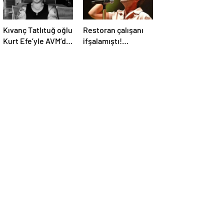
Kıvanç Tatlıtuğ oğlu
Restoran çalışanı
Kurt Efe’yle AVM’de
ifşalamıştı!
görüntülendi!
Yalın’dan ‘maden
“Birlikte geçirdiğimi
suyu için beni
her an..”
ağlattı’ iddialarına
yanıt geldi: Eğer
istemeden birini
kırmışsam…