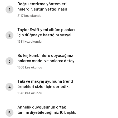
Doğru emzirme yöntemleri
nelerdir, sütün yettiği nasıl
1
anlaşılır?
2117 kez okundu
Taylor Swift yeni albüm planları
için düğmeye bastığını sosyal
2
medyadan duyurdu!
1691 kez okundu
Bu kış kombinlere doyacağınız
onlarca model ve onlarca detay.
3
1606 kez okundu
Takı ve makyaj uyumuna trend
örnekleri sizler için derledik.
4
1540 kez okundu
Annelik duygusunun ortak
tanımı diyebileceğimiz 10 başlık.
5