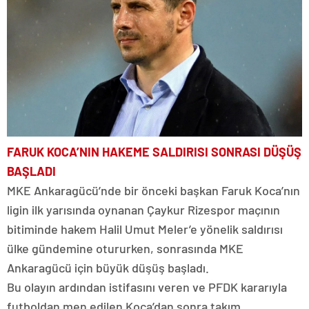
FARUK KOCA’NIN HAKEME SALDIRISI SONRASI DÜŞÜŞ
BAŞLADI
MKE Ankaragücü’nde bir önceki başkan Faruk Koca’nın
ligin ilk yarısında oynanan Çaykur Rizespor maçının
bitiminde hakem Halil Umut Meler’e yönelik saldırısı
ülke gündemine otururken, sonrasında MKE
Ankaragücü için büyük düşüş başladı.
Bu olayın ardından istifasını veren ve PFDK kararıyla
futboldan men edilen Koca’dan sonra takım