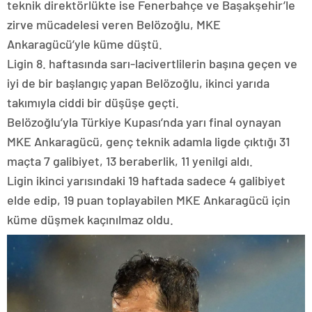
teknik direktörlükte ise Fenerbahçe ve Başakşehir’le
zirve mücadelesi veren Belözoğlu, MKE
Ankaragücü’yle küme düştü.
Ligin 8. haftasında sarı-lacivertlilerin başına geçen ve
iyi de bir başlangıç yapan Belözoğlu, ikinci yarıda
takımıyla ciddi bir düşüşe geçti.
Belözoğlu’yla Türkiye Kupası’nda yarı final oynayan
MKE Ankaragücü, genç teknik adamla ligde çıktığı 31
maçta 7 galibiyet, 13 beraberlik, 11 yenilgi aldı.
Ligin ikinci yarısındaki 19 haftada sadece 4 galibiyet
elde edip, 19 puan toplayabilen MKE Ankaragücü için
küme düşmek kaçınılmaz oldu.