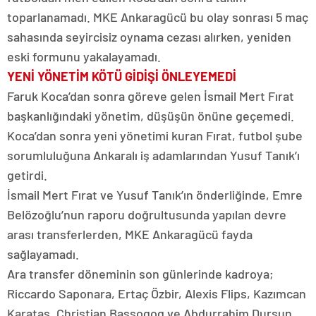
toparlanamadı. MKE Ankaragücü bu olay sonrası 5 maç
sahasında seyircisiz oynama cezası alırken, yeniden
eski formunu yakalayamadı.
YENİ YÖNETİM KÖTÜ GİDİŞİ ÖNLEYEMEDİ
Faruk Koca’dan sonra göreve gelen İsmail Mert Fırat
başkanlığındaki yönetim, düşüşün önüne geçemedi.
Koca’dan sonra yeni yönetimi kuran Fırat, futbol şube
sorumluluğuna Ankaralı iş adamlarından Yusuf Tanık’ı
getirdi.
İsmail Mert Fırat ve Yusuf Tanık’ın önderliğinde, Emre
Belözoğlu’nun raporu doğrultusunda yapılan devre
arası transferlerden, MKE Ankaragücü fayda
sağlayamadı.
Ara transfer döneminin son günlerinde kadroya;
Riccardo Saponara, Ertaç Özbir, Alexis Flips, Kazımcan
Karataş, Christian Bassogog ve Abdurrahim Dursun