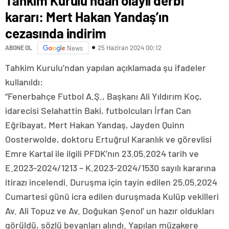
Tahkim Kurulu’ndan olaylı derbi
kararı: Mert Hakan Yandaş’ın
cezasında indirim
25 Haziran 2024 00:12
ABONE OL
News
Tahkim Kurulu’ndan yapılan açıklamada şu ifadeler
kullanıldı:
“Fenerbahçe Futbol A.Ş., Başkanı Ali Yıldırım Koç,
idarecisi Selahattin Baki, futbolcuları İrfan Can
Eğribayat, Mert Hakan Yandaş, Jayden Quinn
Oosterwolde, doktoru Ertuğrul Karanlık ve görevlisi
Emre Kartal ile ilgili PFDK’nın 23.05.2024 tarih ve
E.2023-2024/1213 – K.2023-2024/1530 sayılı kararına
itirazı incelendi. Duruşma için tayin edilen 25.05.2024
Cumartesi günü icra edilen duruşmada Kulüp vekilleri
Av. Ali Topuz ve Av. Doğukan Şenol’ un hazır oldukları
görüldü, sözlü beyanları alındı. Yapılan müzakere