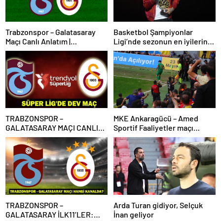
Trabzonspor – Galatasaray
Basketbol Şampiyonlar
Maçı Canlı Anlatım |
Ligi’nde sezonun en iyilerine
Trabzonspor – Galatasaray
ödülleri verildi
Bein Sports 1 Canlı İzle | Lider,
Trabzon deplasmanında
TRABZONSPOR –
MKE Ankaragücü – Amed
GALATASARAY MAÇI CANLI
Sportif Faaliyetler maçı
İZLE | Trabzonspor-
olaylarla başladı
Galatasaray maçı canlı izleme
bilgileri! Süper Lig’de dev
maç!
TRABZONSPOR –
Arda Turan gidiyor, Selçuk
GALATASARAY İLK11’LER:
İnan geliyor