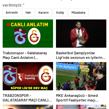
verilmiştir.”
Antrenör
Hak
Kararın
Kulüp
Müsabaka
Trabzonspor – Galatasaray
Basketbol Şampiyonlar
Maçı Canlı Anlatım |
Ligi’nde sezonun en iyilerine
Trabzonspor – Galatasaray
ödülleri verildi
Bein Sports 1 Canlı İzle | Lider,
Trabzon deplasmanında
TRABZONSPOR –
MKE Ankaragücü – Amed
GALATASARAY MAÇI CANLI
Sportif Faaliyetler maçı
İZLE | Trabzonspor-
olaylarla başladı