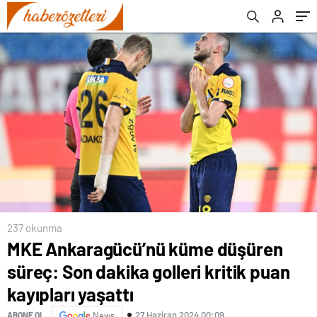
yaşattı
237 okunma
MKE Ankaragücü’nü küme düşüren
süreç: Son dakika golleri kritik puan
kayıpları yaşattı
27 Haziran 2024 00:09
ABONE OL
News