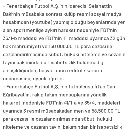
– Fenerbahçe Futbol A.Ş.’nin idarecisi Selahattin
Baki’nin müsabaka sonrası kulüp resmi sosyal medya
hesabından (youtube) yapmış olduğu beyanlarında yer
alan sportmenliğe aykırı hareket nedeniyle FDT’nin
36/1-b maddesi ve FDT’nin 11. maddesi uyarınca 32 gün
hak mahrumiyeti ve 150.000,00 TL para cezası ile
cezalandırılmasında sübut, hukuki niteleme ve cezanın
tayini bakımından bir isabetsizlik bulunmadığı
anlaşıldığından, başvurunun reddi ile kararın
onanmasına, oyçokluğu ile,
– Fenerbahçe Futbol A.Ş.’nin futbolcusu İrfan Can
Eğribayat’ın, rakip takım mensuplarına yönelik
hakareti nedeniyle FDT’nin 41/1-a ve 35/4. maddeleri
uyarınca 3 resmi müsabakadan men ve 58.500,00 TL
para cezası ile cezalandırılmasında sübut, hukuki
niteleme ve cezanın tayini bakımından bir isabetsizlik