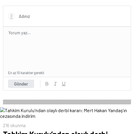
Trabzonspor – Galatasaray
maçı hangi kanalda, saat
kaçta?
En az 10 karakter gerekli
Gönder
216 okunma