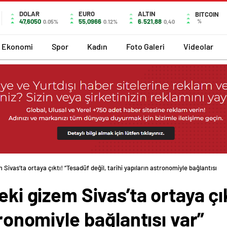
DOLAR
EURO
ALTIN
BITCOIN
47,6050
55,0966
6.521,88
%
0.05%
0.12%
0,40
Ekonomi
Spor
Kadın
Foto Galeri
Videolar
 Sivas’ta ortaya çıktı! “Tesadüf değil, tarihi yapıların astronomiyle bağlantısı
eki gizem Sivas’ta ortaya çı
tronomiyle bağlantısı var”