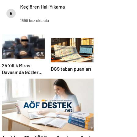
Keçiören Halı Yıkama
5
1899 kez okundu
25 Yıllık Miras
DGS taban puanları
Davasında Gözler
Temmuz Ayındaki
Karar Duruşmasına
Çevrildi