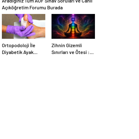
Aradığınız Tüm AÖF Sınav Soruları ve Canlı
Açıköğretim Forumu Burada
Ortopodoloji İle
Zihnin Gizemli
Diyabetik Ayak
Sınırları ve Ötesi :
Yarası Tedavisi
Nasılnedir.com