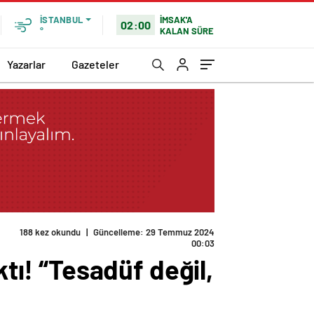
İMSAK'A
İSTANBUL
02:00
KALAN SÜRE
°
Yazarlar
Gazeteler
188 kez okundu
|
Güncelleme: 29 Temmuz 2024
00:03
ktı! “Tesadüf değil,