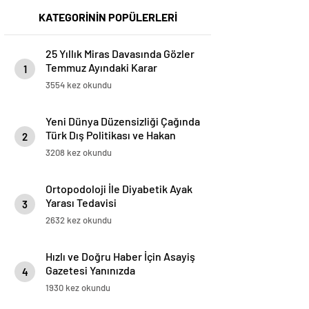
KATEGORİNİN POPÜLERLERİ
25 Yıllık Miras Davasında Gözler
Temmuz Ayındaki Karar
1
Duruşmasına Çevrildi
3554 kez okundu
Yeni Dünya Düzensizliği Çağında
Türk Dış Politikası ve Hakan
2
Fidan Faktörü
3208 kez okundu
Ortopodoloji İle Diyabetik Ayak
Yarası Tedavisi
3
2632 kez okundu
Hızlı ve Doğru Haber İçin Asayiş
Gazetesi Yanınızda
4
1930 kez okundu