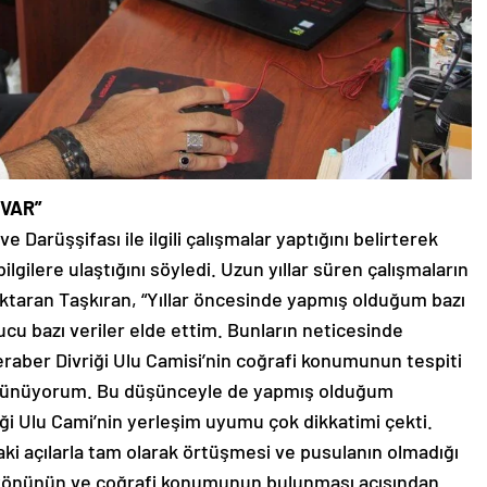
 VAR”
ve Darüşşifası ile ilgili çalışmalar yaptığını belirterek
lgilere ulaştığını söyledi. Uzun yıllar süren çalışmaların
aktaran Taşkıran, “Yıllar öncesinde yapmış olduğum bazı
ucu bazı veriler elde ettim. Bunların neticesinde
raber Divriği Ulu Camisi’nin coğrafi konumunun tespiti
 düşünüyorum. Bu düşünceyle de yapmış olduğum
riği Ulu Cami’nin yerleşim uyumu çok dikkatimi çekti.
ki açılarla tam olarak örtüşmesi ve pusulanın olmadığı
e yönünün ve coğrafi konumunun bulunması açısından