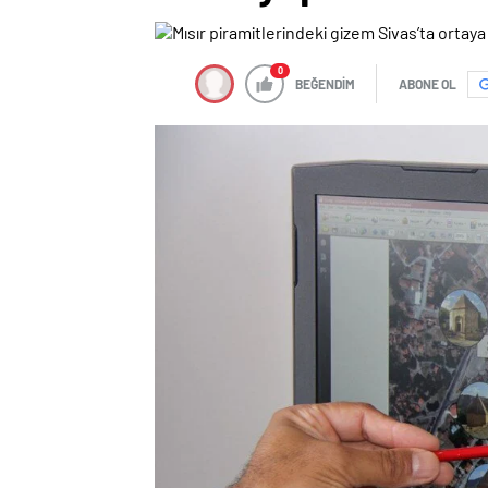
0
BEĞENDİM
ABONE OL