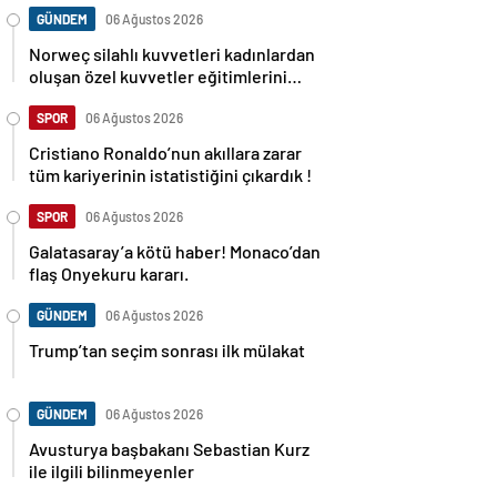
GÜNDEM
06 Ağustos 2026
Norweç silahlı kuvvetleri kadınlardan
oluşan özel kuvvetler eğitimlerini
başlattı.
SPOR
06 Ağustos 2026
Cristiano Ronaldo’nun akıllara zarar
tüm kariyerinin istatistiğini çıkardık !
SPOR
06 Ağustos 2026
Galatasaray’a kötü haber! Monaco’dan
flaş Onyekuru kararı.
GÜNDEM
06 Ağustos 2026
Trump’tan seçim sonrası ilk mülakat
GÜNDEM
06 Ağustos 2026
Avusturya başbakanı Sebastian Kurz
ile ilgili bilinmeyenler