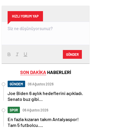
HIZLI YORUM YAP
GÖNDER
SON DAKİKA
HABERLERİ
GÜNDEM
06 Ağustos 2026
Joe Biden 6 aylık hedeflerini açıkladı.
Senato buz gibi…
SPOR
06 Ağustos 2026
En fazla kızaran takım Antalyaspor!
Tam 5 futbolcu….