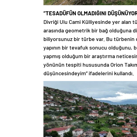
“TESADÜFÜN OLMADIĞINI DÜŞÜNÜYO
Divriği Ulu Cami Külliyesinde yer alan t
arasında geometrik bir bağ olduğuna dik
biliyorsunuz bir türbe var. Bu türbenin
yapının bir tevafuk sonucu olduğunu, 
yapmış olduğum bir araştırma neticesin
yönünün tespiti hususunda Orion Takım Y
düşüncesindeyim” ifadelerini kullandı.