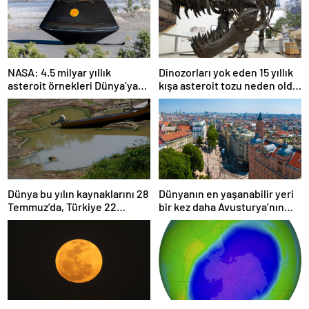
NASA: 4.5 milyar yıllık
Dinozorları yok eden 15 yıllık
asteroit örnekleri Dünya’ya
kışa asteroit tozu neden oldu
getirildi; yaşamın
| Araştırma
başlangıcına ışık tutabilir
Dünya bu yılın kaynaklarını 28
Dünyanın en yaşanabilir yeri
Temmuz’da, Türkiye 22
bir kez daha Avusturya’nın
Haziran’da tüketti
başkenti Viyana oldu