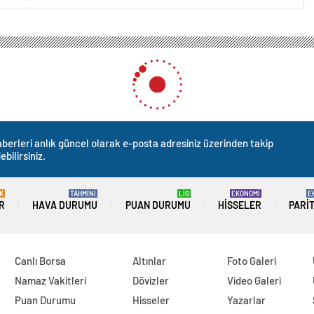
berleri anlık güncel olarak e-posta adresiniz üzerinden takip
ebilirsiniz.
K
TAHMİNİ
LİG
EKONOMİ
E
R
HAVA DURUMU
PUAN DURUMU
HISSELER
PARI
Canlı Borsa
Altınlar
Foto Galeri
Namaz Vakitleri
Dövizler
Video Galeri
Puan Durumu
Hisseler
Yazarlar