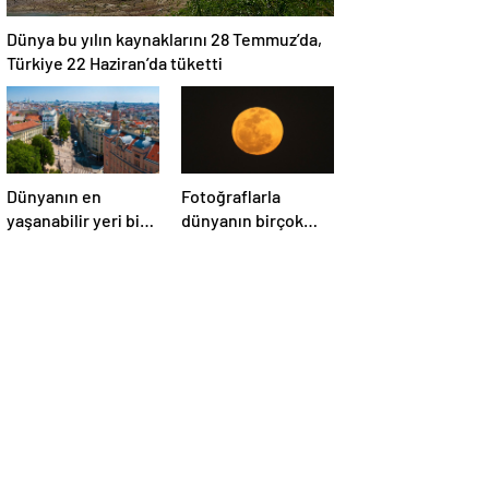
Dünya bu yılın kaynaklarını 28 Temmuz’da,
Türkiye 22 Haziran’da tüketti
Dünyanın en
Fotoğraflarla
yaşanabilir yeri bir
dünyanın birçok
kez daha
yerinden ‘Süper Ay’
Avusturya’nın
manzaraları
başkenti Viyana
oldu