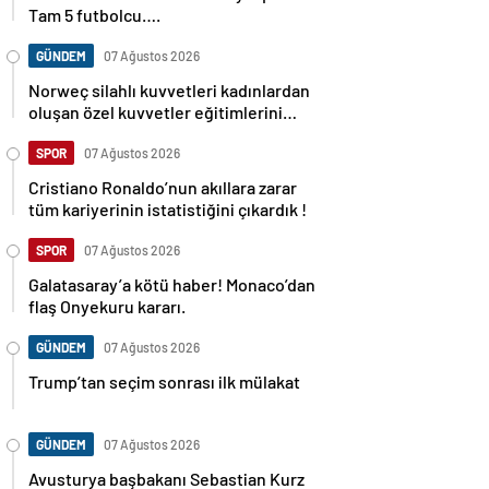
Tam 5 futbolcu….
GÜNDEM
07 Ağustos 2026
Norweç silahlı kuvvetleri kadınlardan
oluşan özel kuvvetler eğitimlerini
başlattı.
SPOR
07 Ağustos 2026
Cristiano Ronaldo’nun akıllara zarar
tüm kariyerinin istatistiğini çıkardık !
SPOR
07 Ağustos 2026
Galatasaray’a kötü haber! Monaco’dan
flaş Onyekuru kararı.
GÜNDEM
07 Ağustos 2026
Trump’tan seçim sonrası ilk mülakat
GÜNDEM
07 Ağustos 2026
Avusturya başbakanı Sebastian Kurz