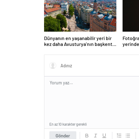
Dünyanın en yaşanabilir yeri bir
Fotoğra
kez daha Avusturya’nın başkenti
yerinde
Viyana oldu
En az 10 karakter gerekli
Gönder