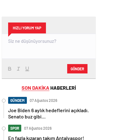
HIZLI YORUM YAP
GÖNDER
SON DAKİKA
HABERLERİ
GÜNDEM
07 Ağustos 2026
Joe Biden 6 aylık hedeflerini açıkladı.
Senato buz gibi…
SPOR
07 Ağustos 2026
En fazla kızaran takım Antalyaspor!