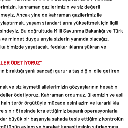
tlerimizin, kahraman gazilerimizin ve siz değerli
emeyiz. Ancak yine de kahraman gazilerimiz ile
laylaştırmak, yaşam standartlarını yükseltmek için ilgili
sindeyiz. Bu doğrultuda Milli Savunma Bakanlığı ve Türk
 ve minnet duygularıyla sizlerin yanında olacağız.
a kalbimizde yaşatacak, fedakarlıklarını şükran ve
LER ÖDETİYORUZ”
ın bıraktığı şanlı sancağı gururla taşıdığını dile getiren
ak ve siz kıymetli ailelerimizin gözyaşlarının hesabını
edeller ödetiyoruz. Kahraman ordumuz, ülkemizin ve asil
 hain terör örgütüyle mücadelesini azim ve kararlılıkla
 sınır ötesinde icra ettiğimiz başarılı operasyonlarla
adar büyük bir başarıyla sahada tesis ettiğimiz kontrolün
 örgütünün eylem ve hareket kapasitesinin sıfırlanması