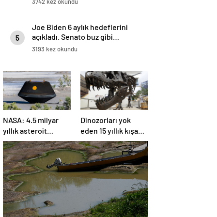
3742 kez okundu
Joe Biden 6 aylık hedeflerini
açıkladı. Senato buz gibi…
5
3193 kez okundu
NASA: 4.5 milyar
Dinozorları yok
yıllık asteroit
eden 15 yıllık kışa
örnekleri Dünya’ya
asteroit tozu neden
getirildi; yaşamın
oldu | Araştırma
başlangıcına ışık
tutabilir