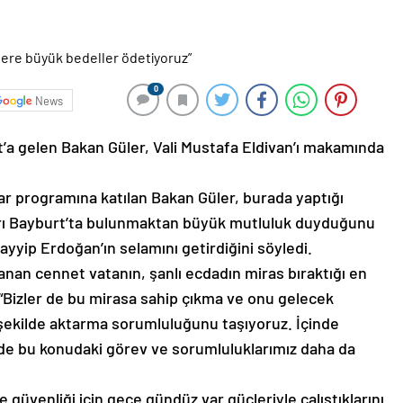
0
News
’a gelen Bakan Güler, Vali Mustafa Eldivan’ı makamında
ftar programına katılan Bakan Güler, burada yaptığı
arı Bayburt’ta bulunmaktan büyük mutluluk duyduğunu
yyip Erdoğan’ın selamını getirdiğini söyledi.
ulanan cennet vatanın, şanlı ecdadın miras bıraktığı en
“Bizler de bu mirasa sahip çıkma ve onu gelecek
şekilde aktarma sorumluluğunu taşıyoruz. İçinde
e bu konudaki görev ve sorumluluklarımız daha da
e güvenliği için gece gündüz var güçleriyle çalıştıklarını