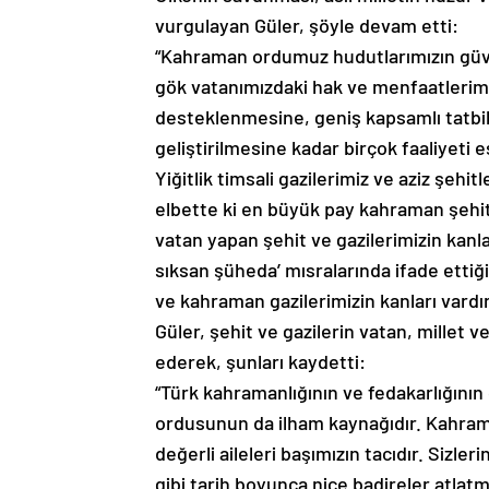
vurgulayan Güler, şöyle devam etti:
“Kahraman ordumuz hudutlarımızın güv
gök vatanımızdaki hak ve menfaatlerimi
desteklenmesine, geniş kapsamlı tatbika
geliştirilmesine kadar birçok faaliyeti 
Yiğitlik timsali gazilerimiz ve aziz şehit
elbette ki en büyük pay kahraman şehitle
vatan yapan şehit ve gazilerimizin kanlar
sıksan şüheda’ mısralarında ifade ettiği
ve kahraman gazilerimizin kanları vardır
Güler, şehit ve gazilerin vatan, millet 
ederek, şunları kaydetti:
“Türk kahramanlığının ve fedakarlığının 
ordusunun da ilham kaynağıdır. Kahraman
değerli aileleri başımızın tacıdır. Sizl
gibi tarih boyunca nice badireler atlat