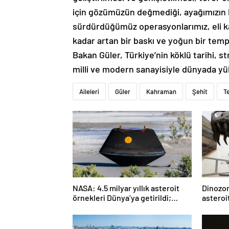
için gözümüzün değmediği, ayağımızın 
sürdürdüğümüz operasyonlarımız, eli ka
kadar artan bir baskı ve yoğun bir temp
Bakan Güler, Türkiye’nin köklü tarihi, s
milli ve modern sanayisiyle dünyada y
Aileleri
Güler
Kahraman
Şehit
T
NASA: 4.5 milyar yıllık asteroit
Dinozorl
örnekleri Dünya’ya getirildi;
asteroi
yaşamın başlangıcına ışık
Araştı
tutabilir