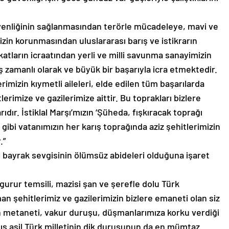
enliğinin sağlanmasından terörle mücadeleye, mavi ve
zin korunmasından uluslararası barış ve istikrarın
tların icraatından yerli ve milli savunma sanayimizin
eş zamanlı olarak ve büyük bir başarıyla icra etmektedir.
lerimizin kıymetli aileleri, elde edilen tüm başarılarda
rimize ve gazilerimize aittir. Bu toprakları bizlere
ıdır. İstiklal Marşı’mızın ‘Şüheda, fışkıracak toprağı
 gibi vatanımızın her karış toprağında aziz şehitlerimizin
.”
ve bayrak sevgisinin ölümsüz abideleri olduğuna işaret
gurur temsili, mazisi şan ve şerefle dolu Türk
 şehitlerimiz ve gazilerimizin bizlere emaneti olan siz
erin metaneti, vakur duruşu, düşmanlarımıza korku verdiği
mış asil Türk milletinin dik duruşunun da en mümtaz