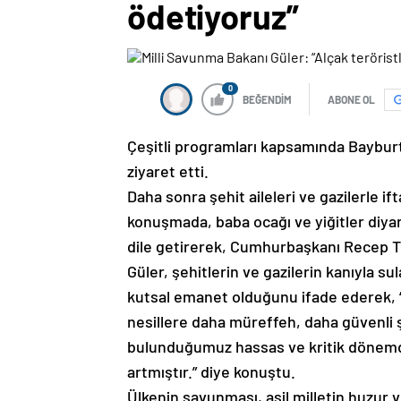
ödetiyoruz”
0
BEĞENDİM
ABONE OL
Çeşitli programları kapsamında Bayburt
ziyaret etti.
Daha sonra şehit aileleri ve gazilerle i
konuşmada, baba ocağı ve yiğitler diy
dile getirerek, Cumhurbaşkanı Recep Ta
Güler, şehitlerin ve gazilerin kanıyla s
kutsal emanet olduğunu ifade ederek, 
nesillere daha müreffeh, daha güvenli 
bulunduğumuz hassas ve kritik dönemd
artmıştır.” diye konuştu.
Ülkenin savunması, asil milletin huzur v