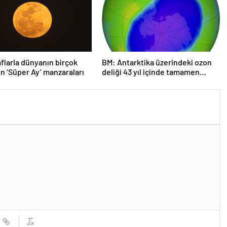
flarla dünyanın birçok
BM: Antarktika üzerindeki ozon
n ‘Süper Ay’ manzaraları
deliği 43 yıl içinde tamamen
iyileşebilir