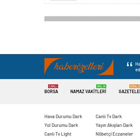
Ha
ed
CANLI
ANLIK
GÜNLÜ
BORSA
NAMAZ VAKITLERI
GAZETELE
Hava Durumu Dark
Canlı Tv Dark
Yol Durumu Dark
Yayın Akışları Dark
Canlı Tv Light
Nöbetçi Eczaneler