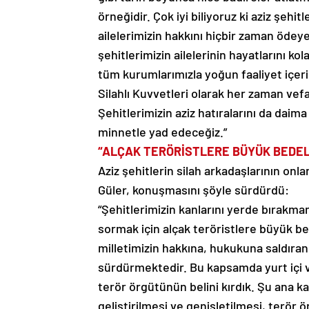
örneğidir. Çok iyi biliyoruz ki aziz şehi
ailelerimizin hakkını hiçbir zaman ödey
şehitlerimizin ailelerinin hayatlarını ko
tüm kurumlarımızla yoğun faaliyet içeri
Silahlı Kuvvetleri olarak her zaman vefa
Şehitlerimizin aziz hatıralarını da daim
minnetle yad edeceğiz.”
“ALÇAK TERÖRİSTLERE BÜYÜK BEDEL
Aziz şehitlerin silah arkadaşlarının onlar
Güler, konuşmasını şöyle sürdürdü:
“Şehitlerimizin kanlarını yerde bırakmam
sormak için alçak teröristlere büyük b
milletimizin hakkına, hukukuna saldıran
sürdürmektedir. Bu kapsamda yurt içi ve
terör örgütünün belini kırdık. Şu ana k
geliştirilmesi ve genişletilmesi, terör