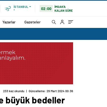
İMSAK'A
İSTANBUL
02:00
KALAN SÜRE
°
Yazarlar
Gazeteler
233 kez okundu
|
Güncelleme: 29 Mart 2024 00:36
re büyük bedeller