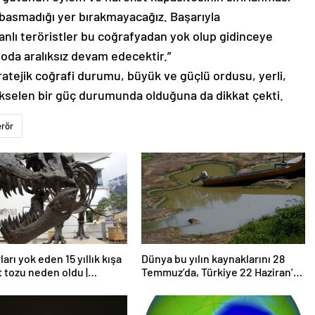
basmadığı yer bırakmayacağız. Başarıyla
nlı teröristler bu coğrafyadan yok olup gidinceye
oda aralıksız devam edecektir.”
tratejik coğrafi durumu, büyük ve güçlü ordusu, yerli,
ükselen bir güç durumunda olduğuna da dikkat çekti.
erör
arı yok eden 15 yıllık kışa
Dünya bu yılın kaynaklarını 28
t tozu neden oldu |
Temmuz’da, Türkiye 22 Haziran’da
rma
tüketti