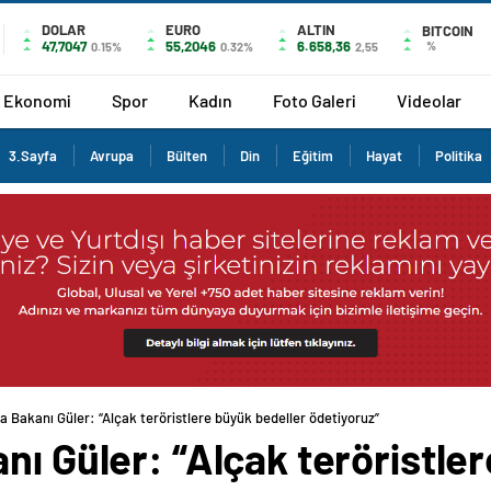
DOLAR
EURO
ALTIN
BITCOIN
47,7047
55,2046
6.658,36
%
0.15%
0.32%
2,55
Ekonomi
Spor
Kadın
Foto Galeri
Videolar
3.Sayfa
Avrupa
Bülten
Din
Eğitim
Hayat
Politika
a Bakanı Güler: “Alçak teröristlere büyük bedeller ödetiyoruz”
nı Güler: “Alçak teröristle