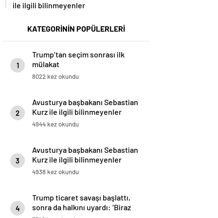
ile ilgili bilinmeyenler
KATEGORİNİN POPÜLERLERİ
Trump’tan seçim sonrası ilk
mülakat
1
8022 kez okundu
Avusturya başbakanı Sebastian
Kurz ile ilgili bilinmeyenler
2
4944 kez okundu
Avusturya başbakanı Sebastian
Kurz ile ilgili bilinmeyenler
3
4938 kez okundu
Trump ticaret savaşı başlattı,
sonra da halkını uyardı: ‘Biraz
4
acı çekebilirsiniz’