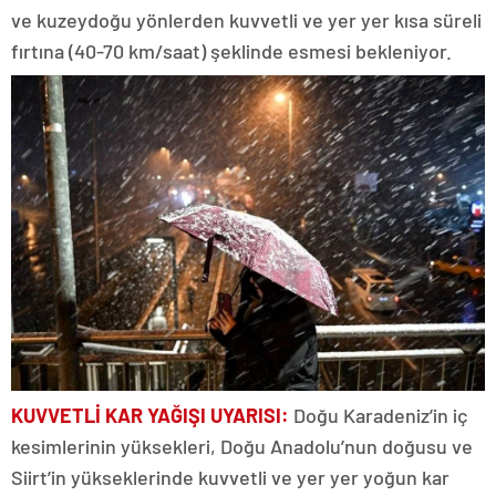
ve kuzeydoğu yönlerden kuvvetli ve yer yer kısa süreli
fırtına (40-70 km/saat) şeklinde esmesi bekleniyor.
KUVVETLİ KAR YAĞIŞI UYARISI:
Doğu Karadeniz’in iç
kesimlerinin yüksekleri, Doğu Anadolu’nun doğusu ve
Siirt’in yükseklerinde kuvvetli ve yer yer yoğun kar