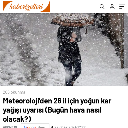
206 okunma
Meteoroloji’den 26 il için yoğun kar
yağışı uyarısı (Bugün hava nasıl
olacak?)
22 Ocak 2024 12:00
ABONE OL
News