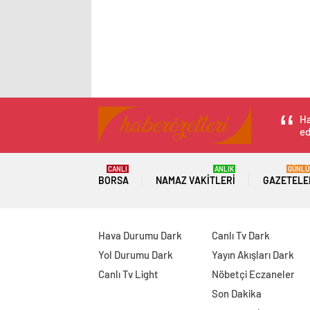
Ha
ed
CANLI
ANLIK
GÜNLÜ
BORSA
NAMAZ VAKITLERI
GAZETELE
Hava Durumu Dark
Canlı Tv Dark
Yol Durumu Dark
Yayın Akışları Dark
Canlı Tv Light
Nöbetçi Eczaneler
Son Dakika