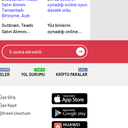
Outbrain, Teads
Yüz binlerin
Satın Alımını
oynadığı online
Tamamladı:
oyun davalık oldu
Birleşme, Açık
İnternet için Tüm
Kanallarda Sonuç
Odaklı Bir Platform
Oluşturuyor
KONOMİ
TRAFİK
CANLI
TELER
YOL DURUMU
KRIPTO PARALAR
Üye Giriş
Üye Kayıt
Şifremi Unuttum