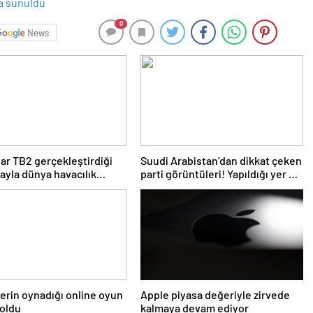
0
News
ar TB2 gerçekleştirdiği
Suudi Arabistan’dan dikkat çeken
yla dünya havacılık
parti görüntüleri! Yapıldığı yer de
e geçti
bir o kadar ilginç
lerin oynadığı online oyun
Apple piyasa değeriyle zirvede
 oldu
kalmaya devam ediyor