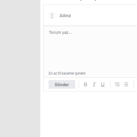
İnternet için Tüm Kanallarda
Sonuç Odaklı Bir Platform
Oluşturuyor
En az 10 karakter gerekli
Gönder