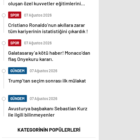
oluşan özel kuvvetler eğitimlerini
başlattı.
SPOR
07 Ağustos 2026
Cristiano Ronaldo’nun akıllara zarar
tüm kariyerinin istatistiğini çıkardık !
SPOR
07 Ağustos 2026
Galatasaray’a kötü haber! Monaco’dan
flaş Onyekuru kararı.
GÜNDEM
07 Ağustos 2026
Trump’tan seçim sonrası ilk mülakat
GÜNDEM
07 Ağustos 2026
Avusturya başbakanı Sebastian Kurz
ile ilgili bilinmeyenler
KATEGORİNİN POPÜLERLERİ