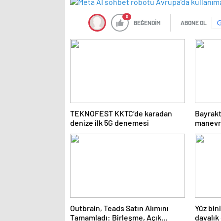
0
BEĞENDİM
ABONE OL
TEKNOFEST KKTC’de karadan
Bayrakt
denize ilk 5G denemesi
manevra
tarihin
Outbrain, Teads Satın Alımını
Yüz bin
Tamamladı: Birleşme, Açık
davalık