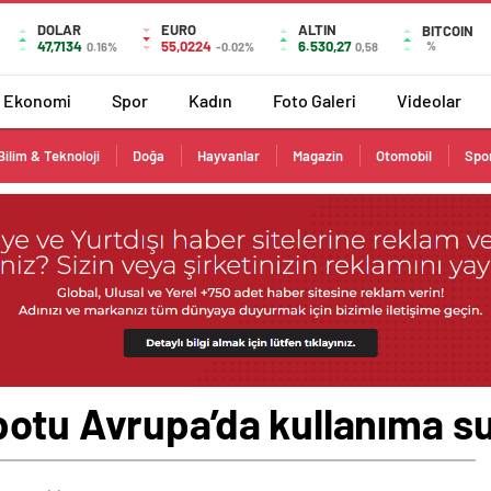
DOLAR
EURO
ALTIN
BITCOIN
47,7134
55,0224
6.530,27
%
0.16%
-0.02%
0,58
Ekonomi
Spor
Kadın
Foto Galeri
Videolar
Bilim & Teknoloji
Doğa
Hayvanlar
Magazin
Otomobil
Spo
botu Avrupa’da kullanıma s