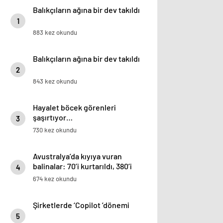
Balıkçıların ağına bir dev takıldı
1
883 kez okundu
Balıkçıların ağına bir dev takıldı
2
843 kez okundu
Hayalet böcek görenleri
şaşırtıyor…
3
730 kez okundu
Avustralya’da kıyıya vuran
balinalar: 70’i kurtarıldı, 380’i
4
öldü
674 kez okundu
Şirketlerde ‘Copilot ’dönemi
5