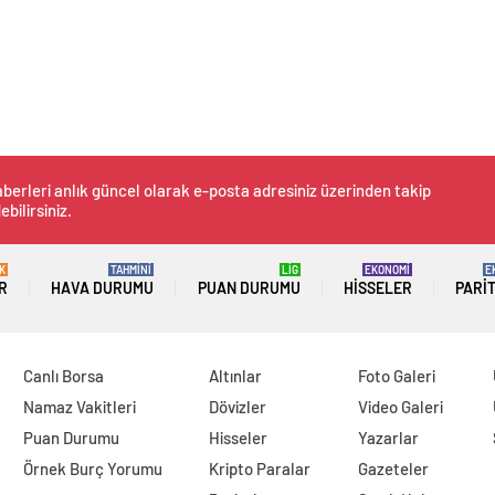
berleri anlık güncel olarak e-posta adresiniz üzerinden takip
ebilirsiniz.
K
TAHMİNİ
LİG
EKONOMİ
E
R
HAVA DURUMU
PUAN DURUMU
HISSELER
PARI
Canlı Borsa
Altınlar
Foto Galeri
Namaz Vakitleri
Dövizler
Video Galeri
Puan Durumu
Hisseler
Yazarlar
Örnek Burç Yorumu
Kripto Paralar
Gazeteler