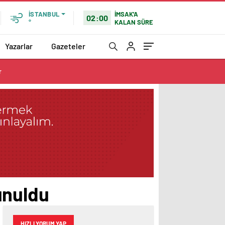
İMSAK'A
İSTANBUL
02:00
KALAN SÜRE
°
Yazarlar
Gazeteler
r
unuldu
HIZLI YORUM YAP