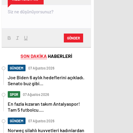
GÖNDER
SON DAKİKA
HABERLERİ
GÜNDEM
07 Ağustos 2026
Joe Biden 6 aylık hedeflerini açıkladı.
Senato buz gibi…
SPOR
07 Ağustos 2026
En fazla kızaran takım Antalyaspor!
Tam 5 futbolcu….
GÜNDEM
07 Ağustos 2026
Norweç silahlı kuvvetleri kadınlardan