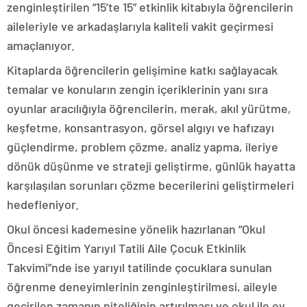
zenginleştirilen “15’te 15” etkinlik kitabıyla öğrencilerin
aileleriyle ve arkadaşlarıyla kaliteli vakit geçirmesi
amaçlanıyor.
Kitaplarda öğrencilerin gelişimine katkı sağlayacak
temalar ve konuların zengin içeriklerinin yanı sıra
oyunlar aracılığıyla öğrencilerin, merak, akıl yürütme,
keşfetme, konsantrasyon, görsel algıyı ve hafızayı
güçlendirme, problem çözme, analiz yapma, ileriye
dönük düşünme ve strateji geliştirme, günlük hayatta
karşılaşılan sorunları çözme becerilerini geliştirmeleri
hedefleniyor.
Okul öncesi kademesine yönelik hazırlanan “Okul
Öncesi Eğitim Yarıyıl Tatili Aile Çocuk Etkinlik
Takvimi”nde ise yarıyıl tatilinde çocuklara sunulan
öğrenme deneyimlerinin zenginleştirilmesi, aileyle
geçirilen zamanın niteliğinin artırılması ve okul ile ev