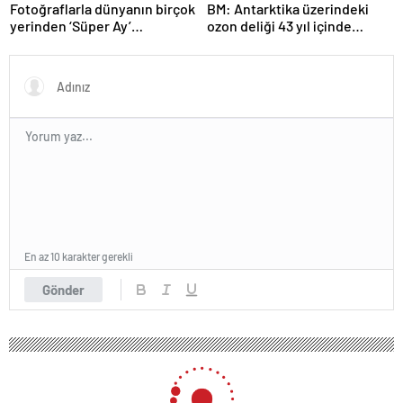
Fotoğraflarla dünyanın birçok
BM: Antarktika üzerindeki
yerinden ‘Süper Ay’
ozon deliği 43 yıl içinde
manzaraları
tamamen iyileşebilir
En az 10 karakter gerekli
Gönder