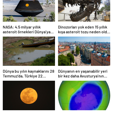
NASA: 4.5 milyar yıllık
Dinozorları yok eden 15 yıllık
asteroit örnekleri Dünya’ya
kışa asteroit tozu neden oldu
getirildi; yaşamın
| Araştırma
başlangıcına ışık tutabilir
Dünya bu yılın kaynaklarını 28
Dünyanın en yaşanabilir yeri
Temmuz’da, Türkiye 22
bir kez daha Avusturya’nın
Haziran’da tüketti
başkenti Viyana oldu