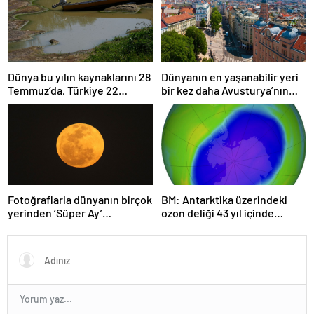
Dünya bu yılın kaynaklarını 28
Dünyanın en yaşanabilir yeri
Temmuz’da, Türkiye 22
bir kez daha Avusturya’nın
Haziran’da tüketti
başkenti Viyana oldu
Fotoğraflarla dünyanın birçok
BM: Antarktika üzerindeki
yerinden ‘Süper Ay’
ozon deliği 43 yıl içinde
manzaraları
tamamen iyileşebilir