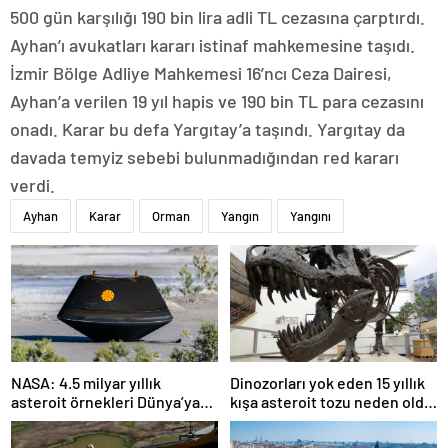
500 gün karşılığı 190 bin lira adli TL cezasına çarptırdı.
Ayhan’ı avukatları kararı istinaf mahkemesine taşıdı.
İzmir Bölge Adliye Mahkemesi 16’ncı Ceza Dairesi,
Ayhan’a verilen 19 yıl hapis ve 190 bin TL para cezasını
onadı. Karar bu defa Yargıtay’a taşındı. Yargıtay da
davada temyiz sebebi bulunmadığından red kararı
verdi.
Ayhan
Karar
Orman
Yangın
Yangını
NASA: 4.5 milyar yıllık
Dinozorları yok eden 15 yıllık
asteroit örnekleri Dünya’ya
kışa asteroit tozu neden oldu
getirildi; yaşamın
| Araştırma
başlangıcına ışık tutabilir