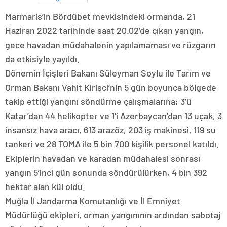
​Marmaris’in Bördübet mevkisindeki ormanda, 21
Haziran 2022 tarihinde saat 20.02’de çıkan yangın,
gece havadan müdahalenin yapılamaması ve rüzgarın
da etkisiyle yayıldı.
Dönemin İçişleri Bakanı Süleyman Soylu ile Tarım ve
Orman Bakanı Vahit Kirişci’nin 5 gün boyunca bölgede
takip ettiği yangını söndürme çalışmalarına; 3’ü
Katar’dan 44 helikopter ve 1’i Azerbaycan’dan 13 uçak, 3
insansız hava aracı, 613 arazöz, 203 iş makinesi, 119 su
tankeri ve 28 TOMA ile 5 bin 700 kişilik personel katıldı.
Ekiplerin havadan ve karadan müdahalesi sonrası
yangın 5’inci gün sonunda söndürülürken, 4 bin 392
hektar alan kül oldu.
Muğla İl Jandarma Komutanlığı ve İl Emniyet
Müdürlüğü ekipleri, orman yangınının ardından sabotaj