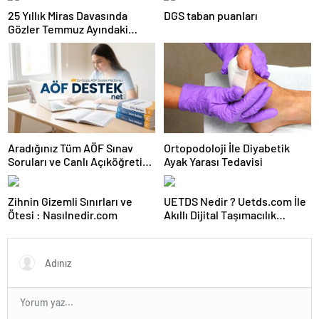
25 Yıllık Miras Davasında
DGS taban puanları
Gözler Temmuz Ayındaki
Karar Duruşmasına Çevrildi
Aradığınız Tüm AÖF Sınav
Ortopodoloji İle Diyabetik
Soruları ve Canlı Açıköğretim
Ayak Yarası Tedavisi
Forumu Burada
Zihnin Gizemli Sınırları ve
UETDS Nedir ? Uetds.com İle
Ötesi : Nasılnedir.com
Akıllı Dijital Taşımacılık
Yazılımı