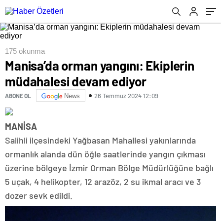
175 okunma
Manisa’da orman yangını: Ekiplerin
müdahalesi devam ediyor
26 Temmuz 2024 12:09
ABONE OL
News
MANİSA
Salihli ilçesindeki Yağbasan Mahallesi yakınlarında
ormanlık alanda dün öğle saatlerinde yangın çıkması
üzerine bölgeye İzmir Orman Bölge Müdürlüğüne bağlı
5 uçak, 4 helikopter, 12 arazöz, 2 su ikmal aracı ve 3
dozer sevk edildi.