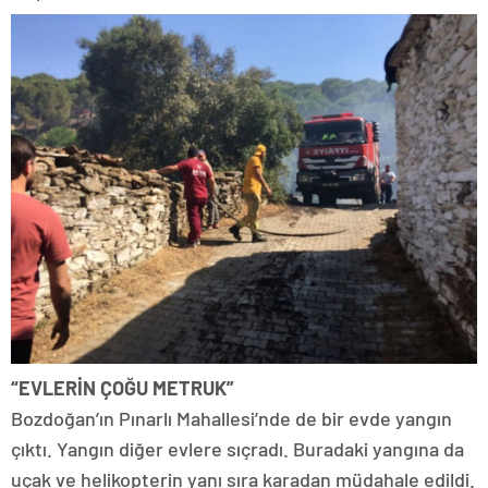
“EVLERİN ÇOĞU METRUK”
Bozdoğan’ın Pınarlı Mahallesi’nde de bir evde yangın
çıktı. Yangın diğer evlere sıçradı. Buradaki yangına da
uçak ve helikopterin yanı sıra karadan müdahale edildi.