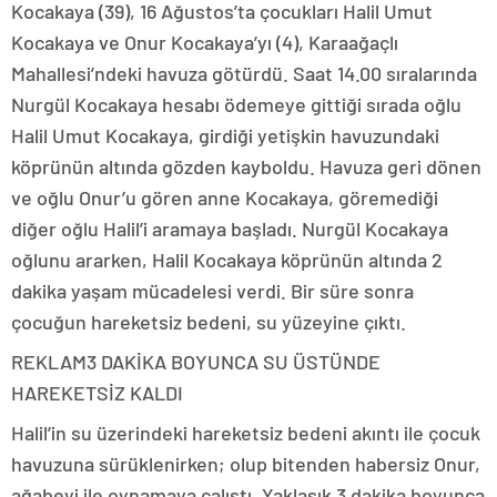
Kocakaya (39), 16 Ağustos’ta çocukları Halil Umut
Kocakaya ve Onur Kocakaya’yı (4), Karaağaçlı
Mahallesi’ndeki havuza götürdü. Saat 14.00 sıralarında
Nurgül Kocakaya hesabı ödemeye gittiği sırada oğlu
Halil Umut Kocakaya, girdiği yetişkin havuzundaki
köprünün altında gözden kayboldu. Havuza geri dönen
ve oğlu Onur’u gören anne Kocakaya, göremediği
diğer oğlu Halil’i aramaya başladı. Nurgül Kocakaya
oğlunu ararken, Halil Kocakaya köprünün altında 2
dakika yaşam mücadelesi verdi. Bir süre sonra
çocuğun hareketsiz bedeni, su yüzeyine çıktı.
REKLAM
3 DAKİKA BOYUNCA SU ÜSTÜNDE
HAREKETSİZ KALDI
Halil’in su üzerindeki hareketsiz bedeni akıntı ile çocuk
havuzuna sürüklenirken; olup bitenden habersiz Onur,
ağabeyi ile oynamaya çalıştı. Yaklaşık 3 dakika boyunca