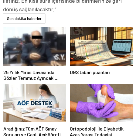
iletiniz. En kısa süre içerisinde bildirimlerinize geri
dönüş sağlanılacaktır.”
Son dakika haberler
25 Yıllık Miras Davasında
DGS taban puanları
Gözler Temmuz Ayındaki
Karar Duruşmasına Çevrildi
Aradığınız Tüm AÖF Sınav
Ortopodoloji İle Diyabetik
Soruları ve Canlı Açıköğretim
Ayak Yarası Tedavisi