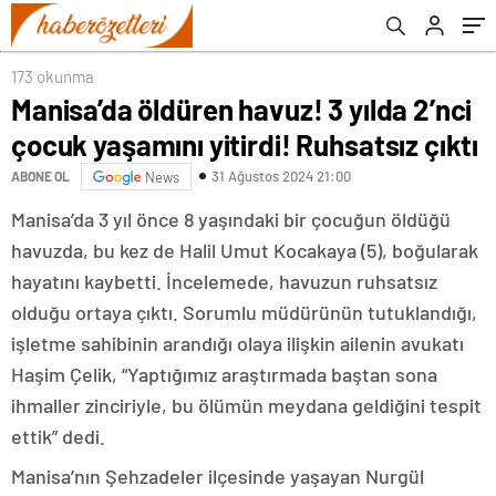
173 okunma
Manisa’da öldüren havuz! 3 yılda 2’nci
çocuk yaşamını yitirdi! Ruhsatsız çıktı
31 Ağustos 2024 21:00
ABONE OL
News
Manisa’da 3 yıl önce 8 yaşındaki bir çocuğun öldüğü
havuzda, bu kez de Halil Umut Kocakaya (5), boğularak
hayatını kaybetti. İncelemede, havuzun ruhsatsız
olduğu ortaya çıktı. Sorumlu müdürünün tutuklandığı,
işletme sahibinin arandığı olaya ilişkin ailenin avukatı
Haşim Çelik, “Yaptığımız araştırmada baştan sona
ihmaller zinciriyle, bu ölümün meydana geldiğini tespit
ettik” dedi.
Manisa’nın Şehzadeler ilçesinde yaşayan Nurgül