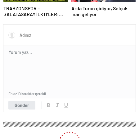
TRABZONSPOR –
Arda Turan gidiyor, Selçuk
GALATASARAY İLK11’LER:
İnan geliyor
Trabzonspor – Galatasaray
maçı hangi kanalda, saat
kaçta?
En az 10 karakter gerekli
Gönder