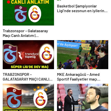
Basketbol Şampiyonlar
Ligi’nde sezonun en iyilerine
ödülleri verildi
Trabzonspor – Galatasaray
Maçı Canlı Anlatım |
Trabzonspor – Galatasaray
Bein Sports 1 Canlı İzle | Lider,
Trabzon deplasmanında
TRABZONSPOR –
MKE Ankaragücü – Amed
GALATASARAY MAÇI CANLI
Sportif Faaliyetler maçı
İZLE | Trabzonspor-
olaylarla başladı
Galatasaray maçı canlı izleme
bilgileri! Süper Lig’de dev
maç!