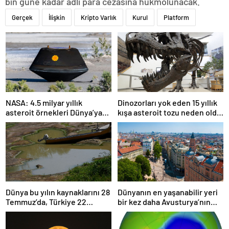
bin güne kadar adli para cezasına hükmolunacak.
Gerçek
İlişkin
Kripto Varlık
Kurul
Platform
NASA: 4.5 milyar yıllık
Dinozorları yok eden 15 yıllık
asteroit örnekleri Dünya’ya
kışa asteroit tozu neden oldu
getirildi; yaşamın
| Araştırma
başlangıcına ışık tutabilir
Dünya bu yılın kaynaklarını 28
Dünyanın en yaşanabilir yeri
Temmuz’da, Türkiye 22
bir kez daha Avusturya’nın
Haziran’da tüketti
başkenti Viyana oldu