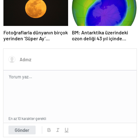
Fotoğraflarla dünyanın birçok
BM: Antarktika üzerindeki
yerinden ‘Süper Ay’
ozon deliği 43 yıl içinde
manzaraları
tamamen iyileşebilir
En az 10 karakter gerekli
Gönder