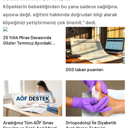
Köpeklerin bebekliğinden bu yana sadece sağlığına,
aşısına değil, eğitimi hakkında doğrudan bilgi alarak
köpeğinizi yetiştirmeniz çok önemli.” dedi.
25 Yıllık Miras Davasında
Gözler Temmuz Ayındaki
Karar Duruşmasına Çevrildi
DGS taban puanları
Aradığınız Tüm AÖF Sınav
Ortopodoloji İle Diyabetik
Soruları ve Canlı Açıköğretim
Ayak Yarası Tedavisi