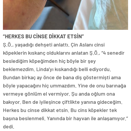
“HERKES BU CİNSE DİKKAT ETSİN”
Ş.Ö., yaşadığı dehşeti anlattı. Çin Aslanı cinsi
köpeklerin kıskanç olduklarını anlatan Ş.Ö., “4 senedir
beslediğim köpeğimden hiç böyle bir şey
beklemezdim. Linda’yı kıskandığı belli ediyordu.
Bundan birkaç ay önce de bana diş göstermişti ama
böyle yapacağını hiç ummazdım. Yine de onu barınağa
vermeye gönlüm el vermiyor. Şu anda oğlum ona
bakıyor. Ben de iyileşince çiftlikte yanına gideceğim.
Herkes bu cinse dikkat etsin. Bu cins köpekler tek
başına beslenmeli. Yanında bir hayvan ile anlaşamıyor.”
dedi.