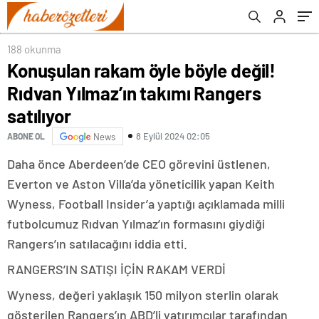
188 okunma
Konuşulan rakam öyle böyle değil!
Rıdvan Yılmaz’ın takımı Rangers
satılıyor
8 Eylül 2024 02:05
ABONE OL
News
Daha önce Aberdeen’de CEO görevini üstlenen,
Everton ve Aston Villa’da yöneticilik yapan Keith
Wyness, Football Insider’a yaptığı açıklamada milli
futbolcumuz Rıdvan Yılmaz’ın formasını giydiği
Rangers’ın satılacağını iddia etti.
RANGERS’IN SATIŞI İÇİN RAKAM VERDİ
Wyness, değeri yaklaşık 150 milyon sterlin olarak
gösterilen Rangers’ın ABD’li yatırımcılar tarafından