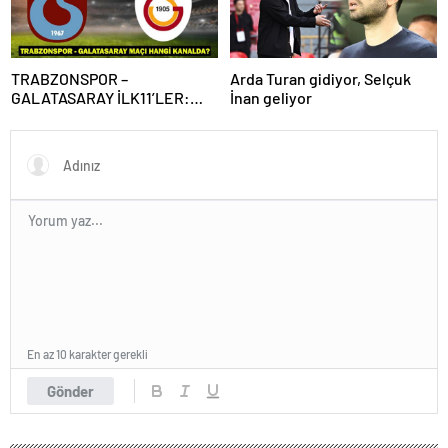
TRABZONSPOR –
Arda Turan gidiyor, Selçuk
GALATASARAY İLK11’LER:
İnan geliyor
Trabzonspor – Galatasaray
maçı hangi kanalda, saat
kaçta?
En az 10 karakter gerekli
Gönder