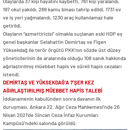
Olaylarda 37 kişi hayatını kaybetti, 761 kişi yaralandı,
197 okul yakıldı, 269 kamu binası tahrip edildi, 1731 ev
ve iş yeri yağmalandı, 1230 araç kullanılamaz hale
getirildi.
Olayların “azmettiricisi” olmakla suçlanan eski HDP eş
genel başkanlar Selahattin Demirtaş ve Figen
Yüksekdağ ile terör örgütü PKK’nın sözde üst düzey
yöneticilerinin de aralarında olduğu 108 sanık hakkında
ağırlaştırılmış müebbet hapis ve süreli hapis cezaları
istendi.
DEMİRTAŞ VE YÜKSEKDAĞ’A 7’ŞER KEZ
AĞIRLAŞTIRILMIŞ MÜEBBET HAPİS TALEBİ
İddianamenin kabulünden sonra davanın ilk
duruşması, Ankara 22. Ağır Ceza Mahkemesi’nde 26
Nisan 2021’de Sincan Ceza İnfaz Kurumları
Kampüsü’ndeki salonda görüldü.