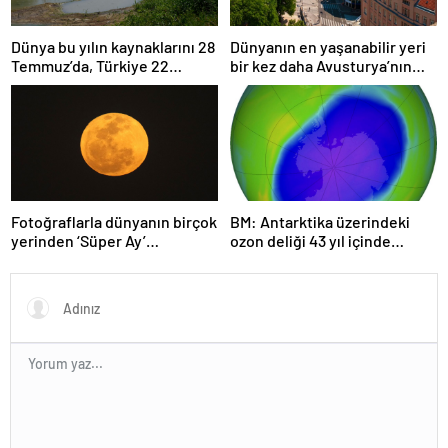
Dünya bu yılın kaynaklarını 28
Dünyanın en yaşanabilir yeri
Temmuz’da, Türkiye 22
bir kez daha Avusturya’nın
Haziran’da tüketti
başkenti Viyana oldu
Fotoğraflarla dünyanın birçok
BM: Antarktika üzerindeki
yerinden ‘Süper Ay’
ozon deliği 43 yıl içinde
manzaraları
tamamen iyileşebilir