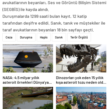
avukatlarının beyanları, Ses ve Görüntü Bilişim Sistemi
(SEGBİS) ile kayda alındı.
Duruşmalarda 1299 saati bulan kayıt, 12 katip
tarafından deşifre edildi. Sanık, tanık ve müştekiler ile
taraf avukatlarının beyanları 18 bin sayfayı geçti.
Ceza
Duruşma
Hapis
Sanık
Terör Örgütü
NASA: 4.5 milyar yıllık
Dinozorları yok eden 15 yıllık
asteroit örnekleri Dünya’ya
kışa asteroit tozu neden oldu
getirildi; yaşamın
| Araştırma
başlangıcına ışık tutabilir