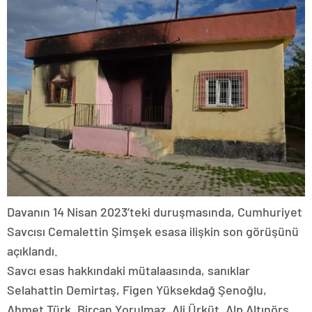
Davanın 14 Nisan 2023’teki duruşmasında, Cumhuriyet
Savcısı Cemalettin Şimşek esasa ilişkin son görüşünü
açıklandı.
Savcı esas hakkındaki mütalaasında, sanıklar
Selahattin Demirtaş, Figen Yüksekdağ Şenoğlu,
Ahmet Türk, Bircan Yorulmaz, Ali Ürküt, Alp Altınörs,