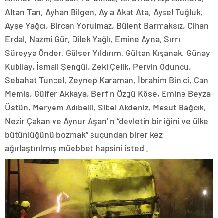
Altan Tan, Ayhan Bilgen, Ayla Akat Ata, Aysel Tuğluk,
Ayşe Yağcı, Bircan Yorulmaz, Bülent Barmaksız, Cihan
Erdal, Nazmi Gür, Dilek Yağlı, Emine Ayna, Sırrı
Süreyya Önder, Gülser Yıldırım, Gültan Kışanak, Günay
Kubilay, İsmail Şengül, Zeki Çelik, Pervin Oduncu,
Sebahat Tuncel, Zeynep Karaman, İbrahim Binici, Can
Memiş, Gülfer Akkaya, Berfin Özgü Köse, Emine Beyza
Üstün, Meryem Adıbelli, Sibel Akdeniz, Mesut Bağcık,
Nezir Çakan ve Aynur Aşan’ın “devletin birliğini ve ülke
bütünlüğünü bozmak” suçundan birer kez
ağırlaştırılmış müebbet hapsini istedi.