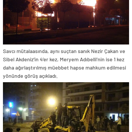
Savcı mütalaasında, aynı suçtan sanık Nezir Çakan ve
Sibel Akdeniz’in 4’er kez, Meryem Adıbelli’nin ise 1 kez
daha ağırlaştırılmış müebbet hapse mahkum edilmesi
yönünde görüş açıkladı.