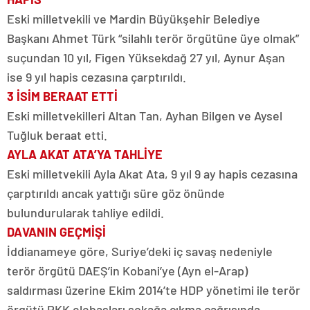
Eski milletvekili ve Mardin Büyükşehir Belediye
Başkanı Ahmet Türk “silahlı terör örgütüne üye olmak”
suçundan 10 yıl, Figen Yüksekdağ 27 yıl, Aynur Aşan
ise 9 yıl hapis cezasına çarptırıldı.
3 İSİM BERAAT ETTİ
Eski milletvekilleri Altan Tan, Ayhan Bilgen ve Aysel
Tuğluk beraat etti.
AYLA AKAT ATA’YA TAHLİYE
Eski milletvekili Ayla Akat Ata, 9 yıl 9 ay hapis cezasına
çarptırıldı ancak yattığı süre göz önünde
bulundurularak tahliye edildi.
DAVANIN GEÇMİŞİ
İddianameye göre, Suriye’deki iç savaş nedeniyle
terör örgütü DAEŞ’in Kobani’ye (Ayn el-Arap)
saldırması üzerine Ekim 2014’te HDP yönetimi ile terör
örgütü PKK elebaşları sokağa çıkma çağrısında