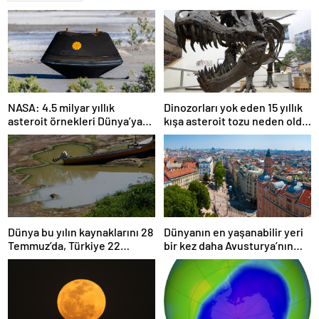
NASA: 4.5 milyar yıllık
Dinozorları yok eden 15 yıllık
asteroit örnekleri Dünya’ya
kışa asteroit tozu neden oldu
getirildi; yaşamın
| Araştırma
başlangıcına ışık tutabilir
Dünya bu yılın kaynaklarını 28
Dünyanın en yaşanabilir yeri
Temmuz’da, Türkiye 22
bir kez daha Avusturya’nın
Haziran’da tüketti
başkenti Viyana oldu