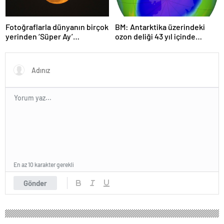
Fotoğraflarla dünyanın birçok
BM: Antarktika üzerindeki
yerinden ‘Süper Ay’
ozon deliği 43 yıl içinde
manzaraları
tamamen iyileşebilir
En az 10 karakter gerekli
Gönder