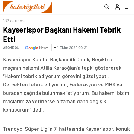
182 okunma
Kayserispor Başkanı Hakemi Tebrik
Etti
1 Ekim 2024 00:21
ABONE OL
News
Kayserispor Kulübü Başkanı Ali Çamlı, Beşiktaş
maçının hakemi Atilla Karaoğlan’a tepki göstererek,
“Hakemi tebrik ediyorum görevini güzel yaptı.
Gerçekten tebrik ediyorum. Federasyon ve MHK’ya
buradan çağrıda bulunmak istiyorum. Bu hakemi bizim
maçlarımıza verirlerse o zaman daha değişik
konuşurum” dedi.
Trendyol Süper Lig’in 7. haftasında Kayserispor, konuk