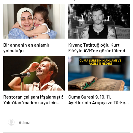
Sevgiliye, arkadaşa, eşe
vatandaşlara zehirli mantar
anlamlı, resimli Hemşireler
uyarısı: Ölümcül olabilir
Günü ile ilgili sözler…
Bir annenin en anlamlı
Kıvanç Tatlıtuğ oğlu Kurt
yolculuğu
Efe’yle AVM’de görüntülendi!
“Birlikte geçirdiğimi her an..”
Restoran çalışanı ifşalamıştı!
Cuma Suresi 9. 10. 11.
Yalın’dan ‘maden suyu için
Ayetlerinin Arapça ve Türkçe
beni ağlattı’ iddialarına yanıt
Okunuşu ile Meali: Cuma
geldi: Eğer istemeden birini
Suresinin Anlamı ve Fazileti
kırmışsam…
Nedir?