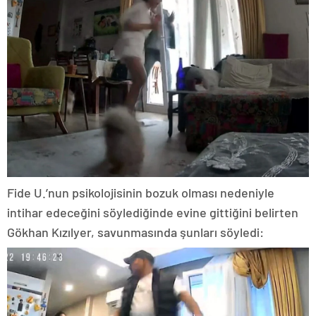
Fide U.’nun psikolojisinin bozuk olması nedeniyle
intihar edeceğini söylediğinde evine gittiğini belirten
Gökhan Kızılyer, savunmasında şunları söyledi: