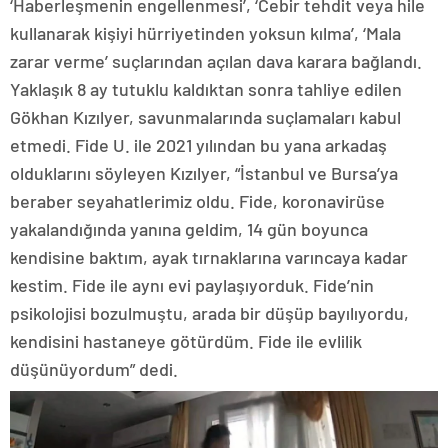
‘Haberleşmenin engellenmesi’, ‘Cebir tehdit veya hile
kullanarak kişiyi hürriyetinden yoksun kılma’, ‘Mala
zarar verme’ suçlarından açılan dava karara bağlandı.
Yaklaşık 8 ay tutuklu kaldıktan sonra tahliye edilen
Gökhan Kızılyer, savunmalarında suçlamaları kabul
etmedi. Fide U. ile 2021 yılından bu yana arkadaş
olduklarını söyleyen Kızılyer, “İstanbul ve Bursa’ya
beraber seyahatlerimiz oldu. Fide, koronavirüse
yakalandığında yanına geldim, 14 gün boyunca
kendisine baktım, ayak tırnaklarına varıncaya kadar
kestim. Fide ile aynı evi paylaşıyorduk. Fide’nin
psikolojisi bozulmuştu, arada bir düşüp bayılıyordu,
kendisini hastaneye götürdüm. Fide ile evlilik
düşünüyordum” dedi.