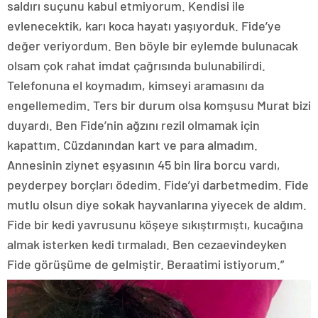
saldırı suçunu kabul etmiyorum. Kendisi ile
evlenecektik, karı koca hayatı yaşıyorduk. Fide’ye
değer veriyordum. Ben böyle bir eylemde bulunacak
olsam çok rahat imdat çağrısında bulunabilirdi.
Telefonuna el koymadım, kimseyi aramasını da
engellemedim. Ters bir durum olsa komşusu Murat bizi
duyardı. Ben Fide’nin ağzını rezil olmamak için
kapattım. Cüzdanından kart ve para almadım.
Annesinin ziynet eşyasının 45 bin lira borcu vardı,
peyderpey borçları ödedim. Fide’yi darbetmedim. Fide
mutlu olsun diye sokak hayvanlarına yiyecek de aldım.
Fide bir kedi yavrusunu köşeye sıkıştırmıştı, kucağına
almak isterken kedi tırmaladı. Ben cezaevindeyken
Fide görüşüme de gelmiştir. Beraatimi istiyorum.”