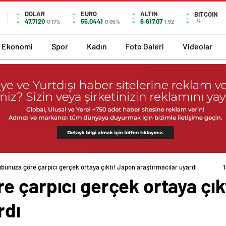
DOLAR
EURO
ALTIN
BITCOIN
47,7120
55,0441
6.617,07
%
0.17%
0.05%
1,92
Ekonomi
Spor
Kadın
Foto Galeri
Videolar
bunuza göre çarpıcı gerçek ortaya çıktı! Japon araştırmacılar uyardı
e çarpıcı gerçek ortaya çık
rdı