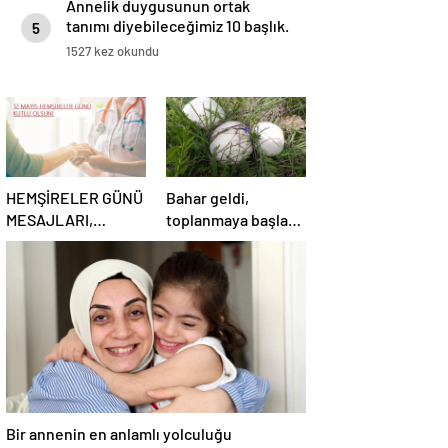
Annelik duygusunun ortak
tanımı diyebileceğimiz 10 başlık.
5
1527 kez okundu
HEMŞİRELER GÜNÜ
Bahar geldi,
MESAJLARI,
toplanmaya başladı!
SÖZLERİ 2025!
Erzurum’da
Sevgiliye, arkadaşa,
vatandaşlara zehirli
eşe anlamlı, resimli
mantar uyarısı:
Hemşireler Günü ile
Ölümcül olabilir
ilgili sözler…
Bir annenin en anlamlı yolculuğu