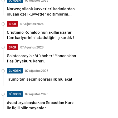
GÜNDEM
07 Ağustos 2026
Norweç silahlı kuvvetleri kadınlardan
oluşan özel kuvvetler eğitimlerini
başlattı.
SPOR
07 Ağustos 2026
Cristiano Ronaldo’nun akıllara zarar
tüm kariyerinin istatistiğini çıkardık !
SPOR
07 Ağustos 2026
Galatasaray’a kötü haber! Monaco’dan
flaş Onyekuru kararı.
GÜNDEM
07 Ağustos 2026
Trump’tan seçim sonrası ilk mülakat
GÜNDEM
07 Ağustos 2026
Avusturya başbakanı Sebastian Kurz
ile ilgili bilinmeyenler