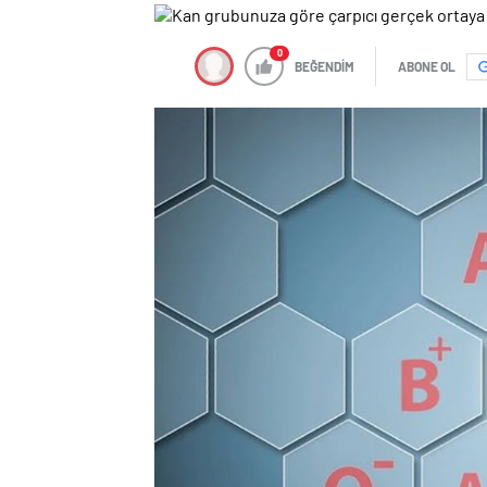
0
BEĞENDİM
ABONE OL