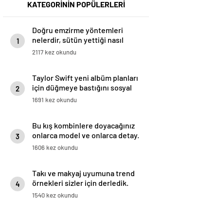
KATEGORİNİN POPÜLERLERİ
Doğru emzirme yöntemleri
nelerdir, sütün yettiği nasıl
1
anlaşılır?
2117 kez okundu
Taylor Swift yeni albüm planları
için düğmeye bastığını sosyal
2
medyadan duyurdu!
1691 kez okundu
Bu kış kombinlere doyacağınız
onlarca model ve onlarca detay.
3
1606 kez okundu
Takı ve makyaj uyumuna trend
örnekleri sizler için derledik.
4
1540 kez okundu