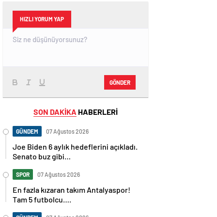
HIZLI YORUM YAP
GÖNDER
SON DAKİKA
HABERLERİ
GÜNDEM
07 Ağustos 2026
Joe Biden 6 aylık hedeflerini açıkladı.
Senato buz gibi…
SPOR
07 Ağustos 2026
En fazla kızaran takım Antalyaspor!
Tam 5 futbolcu….