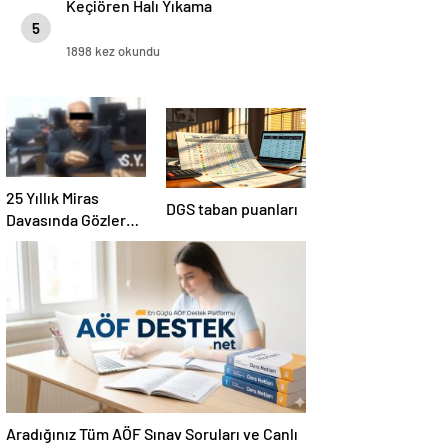
Keçiören Halı Yıkama
5
1898 kez okundu
25 Yıllık Miras
DGS taban puanları
Davasında Gözler
Temmuz Ayındaki
Karar Duruşmasına
Çevrildi
Aradığınız Tüm AÖF Sınav Soruları ve Canlı