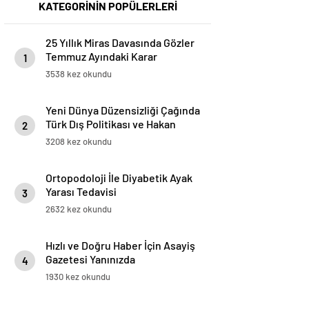
KATEGORİNİN POPÜLERLERİ
25 Yıllık Miras Davasında Gözler
Temmuz Ayındaki Karar
1
Duruşmasına Çevrildi
3538 kez okundu
Yeni Dünya Düzensizliği Çağında
Türk Dış Politikası ve Hakan
2
Fidan Faktörü
3208 kez okundu
Ortopodoloji İle Diyabetik Ayak
Yarası Tedavisi
3
2632 kez okundu
Hızlı ve Doğru Haber İçin Asayiş
Gazetesi Yanınızda
4
1930 kez okundu