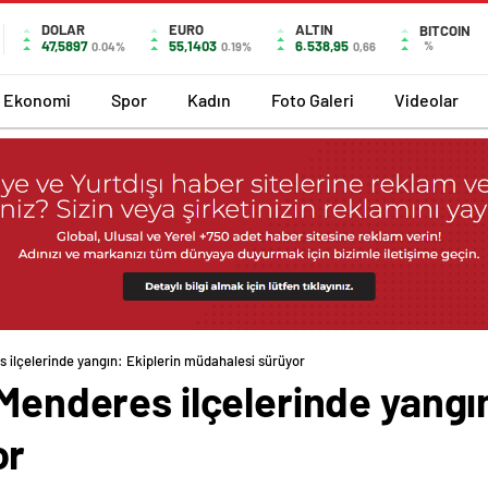
DOLAR
EURO
ALTIN
BITCOIN
47,5897
55,1403
6.538,95
%
0.04%
0.19%
0,66
Ekonomi
Spor
Kadın
Foto Galeri
Videolar
s ilçelerinde yangın: Ekiplerin müdahalesi sürüyor
 Menderes ilçelerinde yangın
or