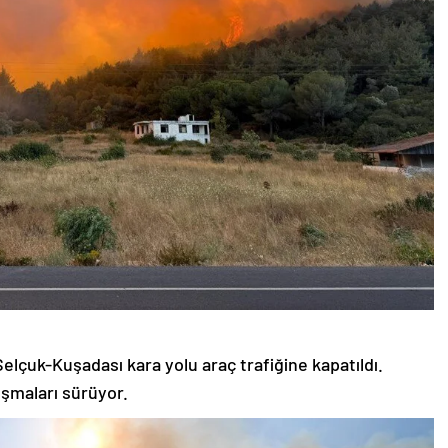
lçuk-Kuşadası kara yolu araç trafiğine kapatıldı.
lışmaları sürüyor.