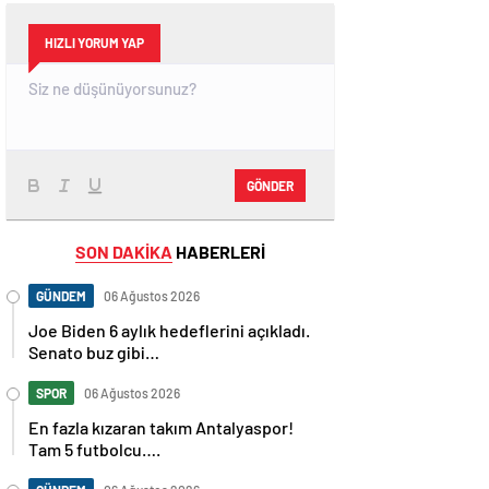
HIZLI YORUM YAP
GÖNDER
SON DAKİKA
HABERLERİ
GÜNDEM
06 Ağustos 2026
Joe Biden 6 aylık hedeflerini açıkladı.
Senato buz gibi…
SPOR
06 Ağustos 2026
En fazla kızaran takım Antalyaspor!
Tam 5 futbolcu….