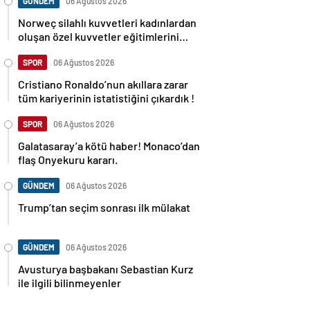
GÜNDEM
06 Ağustos 2026
Norweç silahlı kuvvetleri kadınlardan
oluşan özel kuvvetler eğitimlerini
başlattı.
SPOR
06 Ağustos 2026
Cristiano Ronaldo’nun akıllara zarar
tüm kariyerinin istatistiğini çıkardık !
SPOR
06 Ağustos 2026
Galatasaray’a kötü haber! Monaco’dan
flaş Onyekuru kararı.
GÜNDEM
06 Ağustos 2026
Trump’tan seçim sonrası ilk mülakat
GÜNDEM
06 Ağustos 2026
Avusturya başbakanı Sebastian Kurz
ile ilgili bilinmeyenler