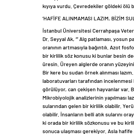
kıyıya vurdu. Çevredekiler göldeki ölü b
‘HAFİFE ALINMAMASI LAZIM, BİZİM SU
İstanbul Üniversitesi Cerrahpaşa Veteri
Dr. Seyyal Ak, ‘” Alg patlaması, yosun 
oranının artmasıyla bağıntılı. Azot fos
bir kirlilik söz konusu ki bunlar besin d
üresin. Üreyen alglerde oranın yüzeyini
Bir kere bu sudan örnek alınması lazım.
laboratuvarları tarafından incelenmesi 
görülüyor, can çekişen hayvanlar var. B
Mikrobiyolojik analizlerinin yapılması l
sularından gelen bir kirlilik olabilir. Yerü
olabilir. İnsanların belli atık sularını o
ki orada bir kirlilik sözkonusu ve bu ki
sonuca ulaşması gerekiyor. Asla hafife 