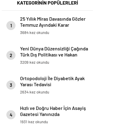
KATEGORİNİN POPÜLERLERİ
25 Yıllık Miras Davasında Gözler
Temmuz Ayındaki Karar
1
Duruşmasına Çevrildi
3684 kez okundu
Yeni Dünya Düzensizliği Çağında
Türk Dış Politikası ve Hakan
2
Fidan Faktörü
3209 kez okundu
Ortopodoloji İle Diyabetik Ayak
Yarası Tedavisi
3
2634 kez okundu
Hızlı ve Doğru Haber İçin Asayiş
Gazetesi Yanınızda
4
1931 kez okundu