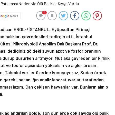
0
News
ican EROL-/İSTANBUL, Eyüpsultan Pirinççi
n balıklar, çevredekileri tedirgin etti. İstanbul
ltesi Mikrobiyoloji Anabilim Dalı Başkanı Prof. Dr.
ası dediğiniz göldeki suyun azot ve fosfor oranının
da durup dururken artmıyor. Mutlaka çevreden bir kirlilik
ot ve fosfor açısından yükselsin ve algler üresin.
ın. Tahmini veriler üzerine konuşuyoruz. Sudan örnek
n gerekli bakanlığın analiz laboratuvarları tarafından
ınması lazım. Can çekişen hayvanlar var. Bunların alınıp
i.
ak adlandırılan gölde, son günlerde çok sayıda ölü balık