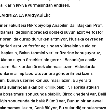
alıkların kıyıya vurmasından endişeli.
LARIMIZA DA KARIŞABİLİR’
ner Fakültesi Mikrobiyoloji Anabilim Dalı Başkanı Prof.
patlaması dediğiniz oradaki göldeki suyun azot ve fosfor
for oranı da durup dururken artmıyor. Mutlaka çevreden
eğerleri azot ve fosfor açısından yükselsin ve algler
 kaplasın. Bakın tahmini veriler üzerine konuşuyoruz.
 Alınan suyun örneklerinin gerekli Bakanlığın analiz
lazım. Balıklardan örnek alınması lazım. Videolarda
unların alınıp laboratuvarlara gönderilmesi lazım.
azım, bunun üzerine konuşulması lazım. Bu yeraltı
stü sularından akan bir kirlilik olabilir. Fabrika atıkları
raya boşaltması sonucunda olabilir. Birçok nedeni var. Belli
rliliğin sonucunda da balık ölümü var. Bunun bir an evvel
alınmaması lazım. Canlı ölüyor. Bu sular diğer sularımıza