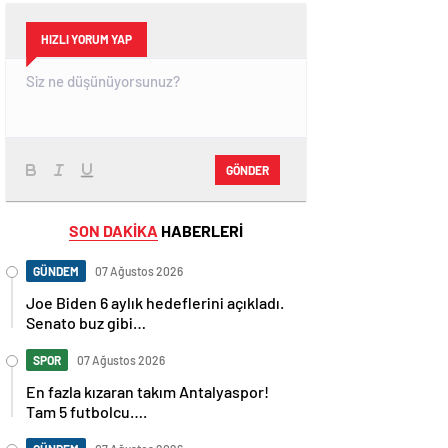
HIZLI YORUM YAP
GÖNDER
SON DAKİKA
HABERLERİ
GÜNDEM
07 Ağustos 2026
Joe Biden 6 aylık hedeflerini açıkladı.
Senato buz gibi…
SPOR
07 Ağustos 2026
En fazla kızaran takım Antalyaspor!
Tam 5 futbolcu….