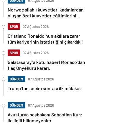
GÜNDEM
07 Ağustos 2026
Norweç silahlı kuvvetleri kadınlardan
oluşan özel kuvvetler eğitimlerini
başlattı.
SPOR
07 Ağustos 2026
Cristiano Ronaldo’nun akıllara zarar
tüm kariyerinin istatistiğini çıkardık !
SPOR
07 Ağustos 2026
Galatasaray’a kötü haber! Monaco’dan
flaş Onyekuru kararı.
GÜNDEM
07 Ağustos 2026
Trump’tan seçim sonrası ilk mülakat
GÜNDEM
07 Ağustos 2026
Avusturya başbakanı Sebastian Kurz
ile ilgili bilinmeyenler