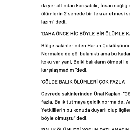
da yer altından karışabilir. İnsan sağlığı
ölümlerin 2 senede bir tekrar etmesi so
lazım” dedi.
‘DAHA ÖNCE HİÇ BÖYLE BİR ÖLÜMLE 
Bölge sakinlerinden Harun Çokdüşünür, “
Normalde de göl bulanıktı ama bu kadar d
koku var yani. Belki balıkların ölmesi ile 
karşılaşmadım “dedi.
‘GÖLDE BALIK ÖLÜMLERİ ÇOK FAZLA’
Çevrede sakinlerinden Ünal Kaplan, “Göl
fazla. Balık tutmaya geldik normalde.
Yetkililerin bu konuda duyarlı olup ilg
böyle olmuştu” dedi.
‘BALIK ÖLÜMLERİ YOSUN PATLAMASIN