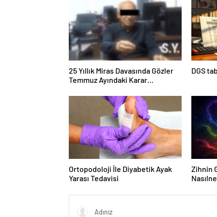
25 Yıllık Miras Davasında Gözler
DGS tab
Temmuz Ayındaki Karar
Duruşmasına Çevrildi
Ortopodoloji İle Diyabetik Ayak
Zihnin G
Yarası Tedavisi
Nasılne