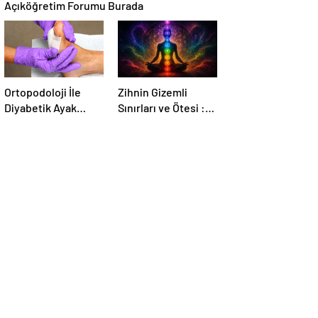
Açıköğretim Forumu Burada
Ortopodoloji İle
Zihnin Gizemli
Diyabetik Ayak
Sınırları ve Ötesi :
Yarası Tedavisi
Nasılnedir.com