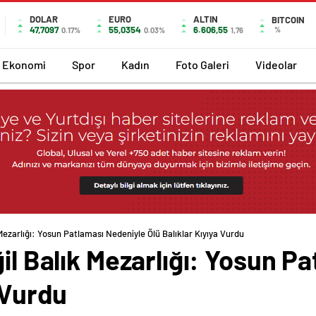
DOLAR
EURO
ALTIN
BITCOIN
47,7097
55,0354
6.606,55
%
0.17%
0.03%
1,76
Ekonomi
Spor
Kadın
Foto Galeri
Videolar
 Mezarlığı: Yosun Patlaması Nedeniyle Ölü Balıklar Kıyıya Vurdu
ğil Balık Mezarlığı: Yosun P
 Vurdu