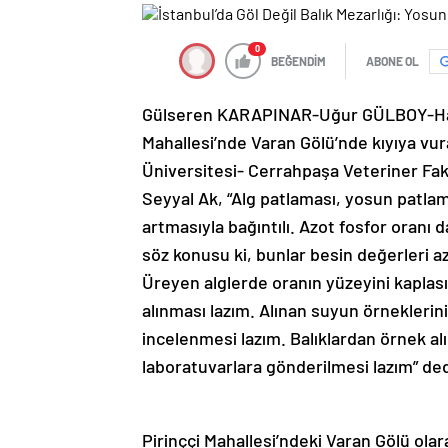
0
BEĞENDİM
ABONE OL
Gülseren KARAPINAR-Uğur GÜLBOY-Had
Mahallesi’nde Varan Gölü’nde kıyıya vura
Üniversitesi- Cerrahpaşa Veteriner Fakü
Seyyal Ak, “Alg patlaması, yosun patlam
artmasıyla bağıntılı. Azot fosfor oranı 
söz konusu ki, bunlar besin değerleri az
Üreyen alglerde oranın yüzeyini kaplas
alınması lazım. Alınan suyun örneklerini
incelenmesi lazım. Balıklardan örnek al
laboratuvarlara gönderilmesi lazım” ded
Pirinççi Mahallesi’ndeki Varan Gölü olar