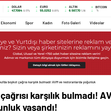
DOLAR
EURO
ALTIN
BITCOIN
47,7064
55,0252
6.567,70
%
0.17%
0.01%
1,16
Ekonomi
Spor
Kadın
Foto Galeri
Videolar
bul’da boykot çağrısı karşılık bulmadı! AVM ve restoranlarda yoğunluk
 çağrısı karşılık bulmadı! A
unluk yaşandı!