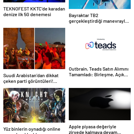
TEKNOFEST KKTC’de karadan
denize ilk 5G denemesi
Bayraktar TB2
gerçekleştirdiği manevrayla
dünya havacılık tarihine geçti
Outbrain, Teads Satın Alımını
Tamamladı: Birleşme, Açık
Suudi Arabistan’dan dikkat
İnternet için Tüm Kanallarda
çeken parti görüntüleri!
Sonuç Odaklı Bir Platform
Yapıldığı yer de bir o kadar
Oluşturuyor
ilginç
Apple piyasa değeriyle
Yüz binlerin oynadığı online
zirvede kalmaya devam