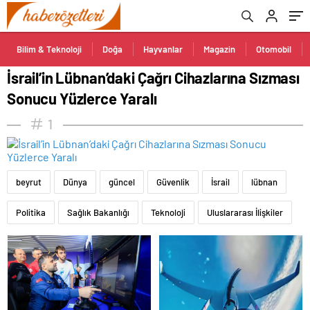
Bilim & Teknoloji
Doğa
Hayvanlar
Magazin
Otomobil
İsrail’in Lübnan’daki Çağrı Cihazlarına Sızması
Sonucu Yüzlerce Yaralı
1
beyrut
Dünya
güncel
Güvenlik
İsrail
lübnan
Politika
Sağlık Bakanlığı
Teknoloji
Uluslararası İlişkiler