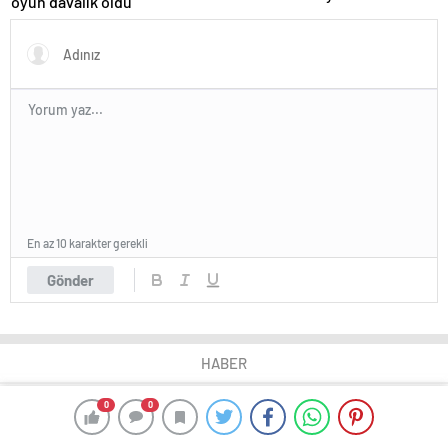
oyun davalık oldu
ediyor
En az 10 karakter gerekli
Gönder
HABER
0
0