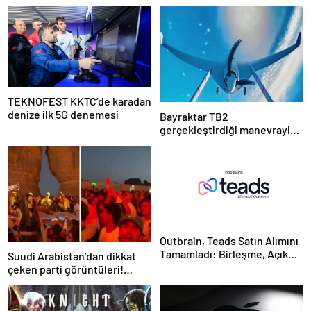
TEKNOFEST KKTC’de karadan
denize ilk 5G denemesi
Bayraktar TB2
gerçekleştirdiği manevrayla
dünya havacılık tarihine geçti
Outbrain, Teads Satın Alımını
Tamamladı: Birleşme, Açık
Suudi Arabistan’dan dikkat
İnternet için Tüm Kanallarda
çeken parti görüntüleri!
Sonuç Odaklı Bir Platform
Yapıldığı yer de bir o kadar
Oluşturuyor
ilginç