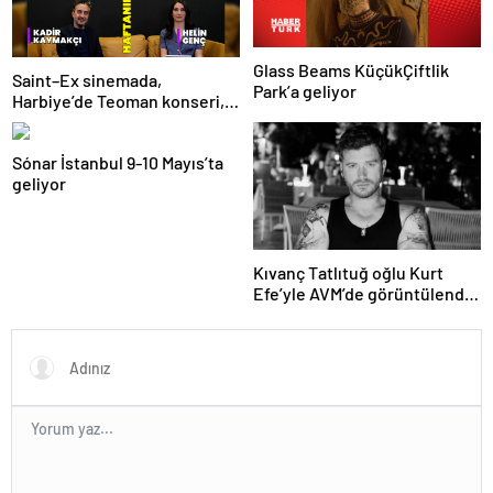
Glass Beams KüçükÇiftlik
Saint–Ex sinemada,
Park’a geliyor
Harbiye’de Teoman konseri,
sahnede İçimizdeki Şeytan!
İşte kültür sanat ajandası
Sónar İstanbul 9-10 Mayıs’ta
geliyor
Kıvanç Tatlıtuğ oğlu Kurt
Efe’yle AVM’de görüntülendi!
“Birlikte geçirdiğimi her an..”