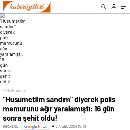
şehit oldu!
139 okunma
“Husumetlim sandım” diyerek polis
memurunu ağır yaralamıştı: 16 gün
sonra şehit oldu!
6 Aralık 2024 15:01
ABONE OL
News