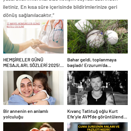
iletiniz. En kısa süre içerisinde bildirimlerinize geri
dönüş sağlanılacaktır.”
HEMŞİRELER GÜNÜ
Bahar geldi, toplanmaya
MESAJLARI, SÖZLERİ 2025!
başladı! Erzurum’da
Sevgiliye, arkadaşa, eşe
vatandaşlara zehirli mantar
anlamlı, resimli Hemşireler
uyarısı: Ölümcül olabilir
Günü ile ilgili sözler…
Bir annenin en anlamlı
Kıvanç Tatlıtuğ oğlu Kurt
yolculuğu
Efe’yle AVM’de görüntülendi!
“Birlikte geçirdiğimi her an..”