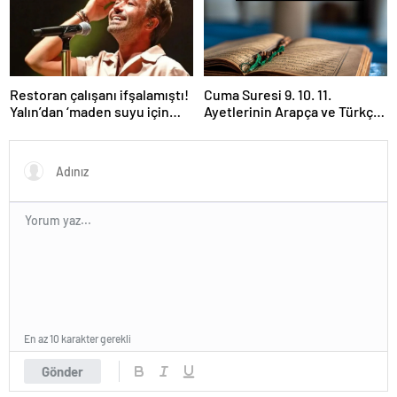
Restoran çalışanı ifşalamıştı!
Cuma Suresi 9. 10. 11.
Yalın’dan ‘maden suyu için
Ayetlerinin Arapça ve Türkçe
beni ağlattı’ iddialarına yanıt
Okunuşu ile Meali: Cuma
geldi: Eğer istemeden birini
Suresinin Anlamı ve Fazileti
kırmışsam…
Nedir?
En az 10 karakter gerekli
Gönder