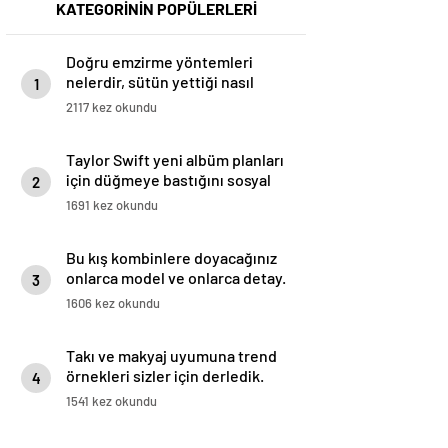
KATEGORİNİN POPÜLERLERİ
Doğru emzirme yöntemleri
nelerdir, sütün yettiği nasıl
1
anlaşılır?
2117 kez okundu
Taylor Swift yeni albüm planları
için düğmeye bastığını sosyal
2
medyadan duyurdu!
1691 kez okundu
Bu kış kombinlere doyacağınız
onlarca model ve onlarca detay.
3
1606 kez okundu
Takı ve makyaj uyumuna trend
örnekleri sizler için derledik.
4
1541 kez okundu