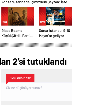
konseri, sahnede İçimizdeki Şeytan! İşte
kültür sanat ajandası
Glass Beams
Sónar İstanbul 9-10
KüçükÇiftlik Park’a
Mayıs’ta geliyor
geliyor
n 2’si tutuklandı
HIZLI YORUM YAP