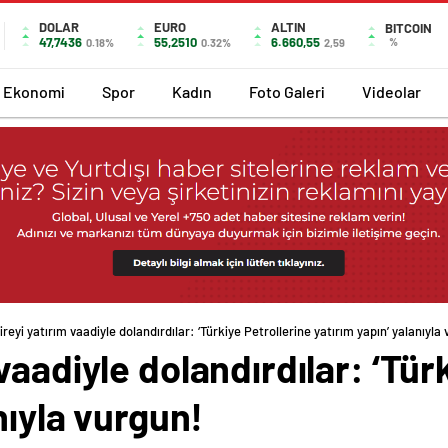
DOLAR
EURO
ALTIN
BITCOIN
47,7436
55,2510
6.660,55
%
0.18%
0.32%
2,59
Ekonomi
Spor
Kadın
Foto Galeri
Videolar
reyi yatırım vaadiyle dolandırdılar: ‘Türkiye Petrollerine yatırım yapın’ yalanıyla
aadiyle dolandırdılar: ‘Tür
nıyla vurgun!