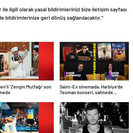
le ilgili olarak yasal bildirimlerinizi bize iletişim sayfası
de bildirimlerinize geri dönüş sağlanılacaktır.”
en’li ‘Zengin Mutfağı’ son
Saint–Ex sinemada, Harbiye’de
hnede
Teoman konseri, sahnede
İçimizdeki Şeytan! İşte kültür
sanat ajandası