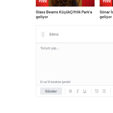
Glass Beams KüçükÇiftlik Park’a
Sónar İ
geliyor
geliyor
En az 10 karakter gerekli
Gönder