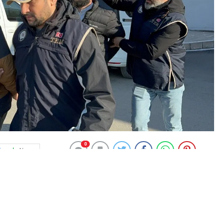
0
News
adele Şubesi ekipleri, DEAŞ’ın faaliyetlerinin deşifre