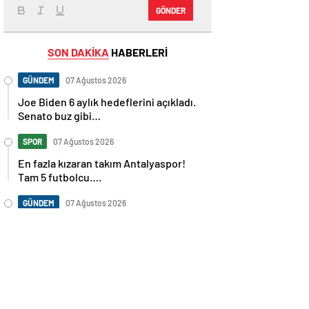
GÖNDER
SON DAKİKA
HABERLERİ
GÜNDEM
07 Ağustos 2026
Joe Biden 6 aylık hedeflerini açıkladı.
Senato buz gibi…
SPOR
07 Ağustos 2026
En fazla kızaran takım Antalyaspor!
Tam 5 futbolcu….
GÜNDEM
07 Ağustos 2026
Norweç silahlı kuvvetleri kadınlardan
oluşan özel kuvvetler eğitimlerini
başlattı.
SPOR
07 Ağustos 2026
Cristiano Ronaldo’nun akıllara zarar
tüm kariyerinin istatistiğini çıkardık !