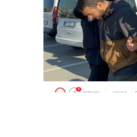
0
BEĞENDİM
ABONE OL
Adana İl Emniyet Müdürlüğü Terörle Müc
edilmesi için çalışmalarını sürdürdü.