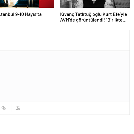
stanbul 9-10 Mayıs’ta
Kıvanç Tatlıtuğ oğlu Kurt Efe’yle
AVM’de görüntülendi! “Birlikte
geçirdiğimi her an..”