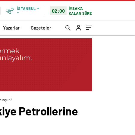
İMSAK'A
İSTANBUL
02:00
KALAN SÜRE
°
Yazarlar
Gazeteler
 vurgun!
kiye Petrollerine