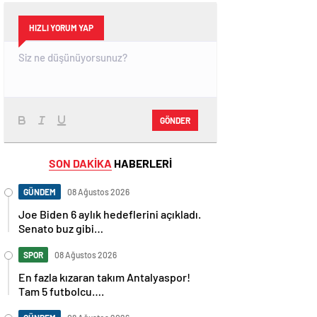
HIZLI YORUM YAP
GÖNDER
SON DAKİKA
HABERLERİ
GÜNDEM
08 Ağustos 2026
Joe Biden 6 aylık hedeflerini açıkladı.
Senato buz gibi…
SPOR
08 Ağustos 2026
En fazla kızaran takım Antalyaspor!
Tam 5 futbolcu….