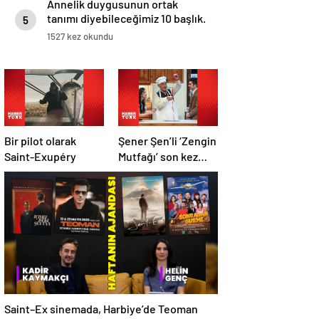
Annelik duygusunun ortak
tanımı diyebileceğimiz 10 başlık.
5
1527 kez okundu
Bir pilot olarak
Şener Şen’li ‘Zengin
Saint-Exupéry
Mutfağı’ son kez
sahnede
Saint–Ex sinemada, Harbiye’de Teoman