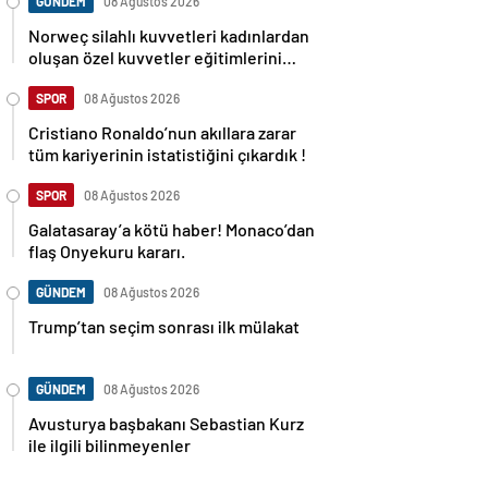
GÜNDEM
08 Ağustos 2026
Norweç silahlı kuvvetleri kadınlardan
oluşan özel kuvvetler eğitimlerini
başlattı.
SPOR
08 Ağustos 2026
Cristiano Ronaldo’nun akıllara zarar
tüm kariyerinin istatistiğini çıkardık !
SPOR
08 Ağustos 2026
Galatasaray’a kötü haber! Monaco’dan
flaş Onyekuru kararı.
GÜNDEM
08 Ağustos 2026
Trump’tan seçim sonrası ilk mülakat
GÜNDEM
08 Ağustos 2026
Avusturya başbakanı Sebastian Kurz
ile ilgili bilinmeyenler