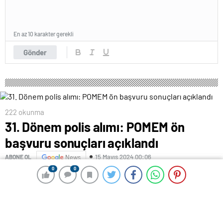
En az 10 karakter gerekli
Gönder
222 okunma
31. Dönem polis alımı: POMEM ön
başvuru sonuçları açıklandı
15 Mayıs 2024 00:06
ABONE OL
News
0
0
0
0
Polis Akademisi Başkanlığı Polis Meslek Eğitim
Merkezlerine (POMEM) lisans mezunu 6 bin erkek, 1500
kadın olmak üzere 7 bin 500 öğrencinin alınmasına
yönelik ön başvuru süresi sona erdi. Sonuç duyurusu