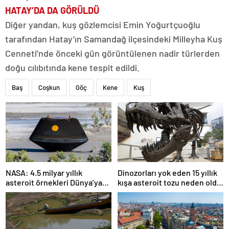
HATAY’DA DA GÖRÜLDÜ
Diğer yandan, kuş gözlemcisi Emin Yoğurtçuoğlu
tarafından Hatay’ın Samandağ ilçesindeki Milleyha Kuş
Cenneti’nde önceki gün görüntülenen nadir türlerden
doğu cılıbıtında kene tespit edildi.
Baş
Coşkun
Göç
Kene
Kuş
NASA: 4.5 milyar yıllık
Dinozorları yok eden 15 yıllık
asteroit örnekleri Dünya’ya
kışa asteroit tozu neden oldu
getirildi; yaşamın
| Araştırma
başlangıcına ışık tutabilir