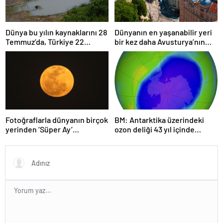
Dünya bu yılın kaynaklarını 28
Dünyanın en yaşanabilir yeri
Temmuz’da, Türkiye 22
bir kez daha Avusturya’nın
Haziran’da tüketti
başkenti Viyana oldu
Fotoğraflarla dünyanın birçok
BM: Antarktika üzerindeki
yerinden ‘Süper Ay’
ozon deliği 43 yıl içinde
manzaraları
tamamen iyileşebilir