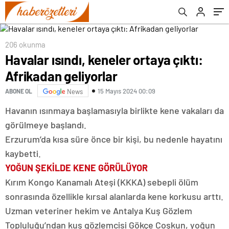
206 okunma
Havalar ısındı, keneler ortaya çıktı:
Afrikadan geliyorlar
15 Mayıs 2024 00:09
ABONE OL
News
Havanın ısınmaya başlamasıyla birlikte kene vakaları da
görülmeye başlandı.
Erzurum’da kısa süre önce bir kişi, bu nedenle hayatını
kaybetti.
YOĞUN ŞEKİLDE KENE GÖRÜLÜYOR
Kırım Kongo Kanamalı Ateşi (KKKA) sebepli ölüm
sonrasında özellikle kırsal alanlarda kene korkusu arttı.
Uzman veteriner hekim ve Antalya Kuş Gözlem
Topluluğu’ndan kuş gözlemcisi Gökçe Coşkun, yoğun