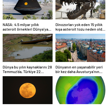
NASA: 4.5 milyar yıllık
Dinozorları yok eden 15 yıllık
asteroit örnekleri Dünya’ya
kışa asteroit tozu neden oldu
getirildi; yaşamın
| Araştırma
başlangıcına ışık tutabilir
Dünya bu yılın kaynaklarını 28
Dünyanın en yaşanabilir yeri
Temmuz’da, Türkiye 22
bir kez daha Avusturya’nın
Haziran’da tüketti
başkenti Viyana oldu