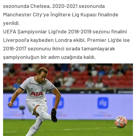
sezonunda Chelsea, 2020-2021 sezonunda
Manchester City’ye İngiltere Lig Kupası finalinde
yenildi.
UEFA Şampiyonlar Ligi’nde 2018-2019 sezonu finalini
Liverpool’a kaybeden Londra ekibi, Premier Lig’de ise
2016-2017 sezonunu ikinci sırada tamamlayarak
şampiyonluğun bir adım uzağında kaldı.