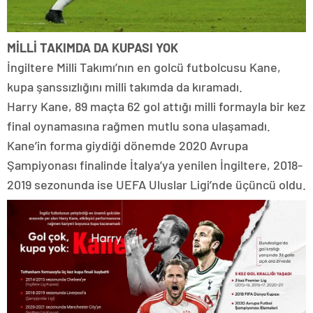
MİLLİ TAKIMDA DA KUPASI YOK
İngiltere Milli Takımı’nın en golcü futbolcusu Kane,
kupa şanssızlığını milli takımda da kıramadı.
Harry Kane, 89 maçta 62 gol attığı milli formayla bir kez
final oynamasına rağmen mutlu sona ulaşamadı.
Kane’in forma giydiği dönemde 2020 Avrupa
Şampiyonası finalinde İtalya’ya yenilen İngiltere, 2018-
2019 sezonunda ise UEFA Uluslar Ligi’nde üçüncü oldu.