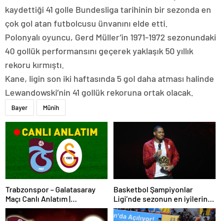
kaydettiği 41 golle Bundesliga tarihinin bir sezonda en
çok gol atan futbolcusu ünvanını elde etti.
Polonyalı oyuncu, Gerd Müller’in 1971-1972 sezonundaki
40 gollük performansını geçerek yaklaşık 50 yıllık
rekoru kırmıştı.
Kane, ligin son iki haftasında 5 gol daha atması halinde
Lewandowski’nin 41 gollük rekoruna ortak olacak.
Bayer
Münih
Trabzonspor – Galatasaray
Basketbol Şampiyonlar
Maçı Canlı Anlatım |
Ligi’nde sezonun en iyilerine
Trabzonspor – Galatasaray
ödülleri verildi
Bein Sports 1 Canlı İzle | Lider,