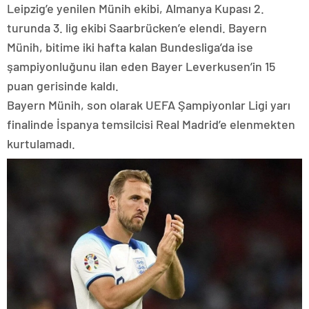
Leipzig’e yenilen Münih ekibi, Almanya Kupası 2.
turunda 3. lig ekibi Saarbrücken’e elendi. Bayern
Münih, bitime iki hafta kalan Bundesliga’da ise
şampiyonluğunu ilan eden Bayer Leverkusen’in 15
puan gerisinde kaldı.
Bayern Münih, son olarak UEFA Şampiyonlar Ligi yarı
finalinde İspanya temsilcisi Real Madrid’e elenmekten
kurtulamadı.