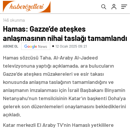
146 okunma
Hamas: Gazze’de ateşkes
anlaşmasının nihai taslağı tamamlandı
12 Ocak 2025 09:21
ABONE OL
News
Hamas sözcüsü Taha, Al-Araby Al-Jadeed
televizyonuna yaptığı açıklamada, ara bulucuların
Gazze’de ateşkes müzakereleri ve esir takası
konusunda anlaşma taslağının tamamlandığını ve
anlaşmanın imzalanması için İsrail Başbakanı Binyamin
Netanyahu’nun temsilcisinin Katar’ın başkenti Doha’ya
gelerek son düzenlemeleri onaylamasını beklediklerini
açıkladı.
Katar merkezli El Araby TV’nin Hamaslı yetkililere