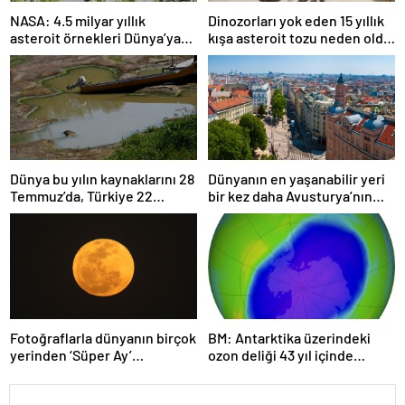
NASA: 4.5 milyar yıllık
Dinozorları yok eden 15 yıllık
asteroit örnekleri Dünya’ya
kışa asteroit tozu neden oldu
getirildi; yaşamın
| Araştırma
başlangıcına ışık tutabilir
Dünya bu yılın kaynaklarını 28
Dünyanın en yaşanabilir yeri
Temmuz’da, Türkiye 22
bir kez daha Avusturya’nın
Haziran’da tüketti
başkenti Viyana oldu
Fotoğraflarla dünyanın birçok
BM: Antarktika üzerindeki
yerinden ‘Süper Ay’
ozon deliği 43 yıl içinde
manzaraları
tamamen iyileşebilir