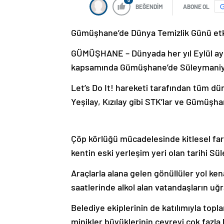
0
BEĞENDİM
ABONE OL
Gümüşhane’de Dünya Temizlik Günü etki
GÜMÜŞHANE – Dünyada her yıl Eylül ayı 
kapsamında Gümüşhane’de Süleymaniye M
Let’s Do It! hareketi tarafından tüm dü
Yeşilay, Kızılay gibi STK’lar ve Gümüşh
Çöp körlüğü mücadelesinde kitlesel fark
kentin eski yerleşim yeri olan tarihi S
Araçlarla alana gelen gönüllüler yol k
saatlerinde alkol alan vatandaşların uğr
Belediye ekiplerinin de katılımıyla topla
minikler büyüklerinin çevreyi çok fazla 