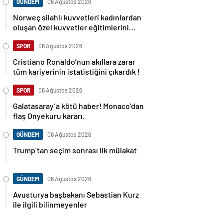
GÜNDEM
06 Ağustos 2026
Norweç silahlı kuvvetleri kadınlardan
oluşan özel kuvvetler eğitimlerini
başlattı.
SPOR
06 Ağustos 2026
Cristiano Ronaldo’nun akıllara zarar
tüm kariyerinin istatistiğini çıkardık !
SPOR
06 Ağustos 2026
Galatasaray’a kötü haber! Monaco’dan
flaş Onyekuru kararı.
GÜNDEM
06 Ağustos 2026
Trump’tan seçim sonrası ilk mülakat
GÜNDEM
06 Ağustos 2026
Avusturya başbakanı Sebastian Kurz
ile ilgili bilinmeyenler