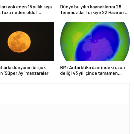
arı yok eden 15 yıllık kışa
Dünya bu yılın kaynaklarını 28
t tozu neden oldu |
Temmuz’da, Türkiye 22 Haziran’da
rma
tüketti
flarla dünyanın birçok
BM: Antarktika üzerindeki ozon
n ‘Süper Ay’ manzaraları
deliği 43 yıl içinde tamamen
iyileşebilir