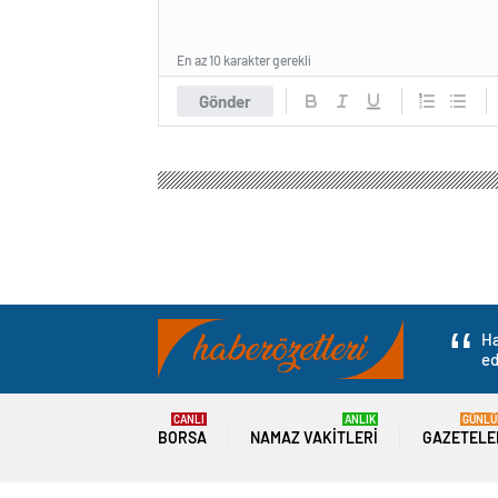
En az 10 karakter gerekli
Gönder
Haber Özetleri
Gündem
Eğitim
Çene Bozuklu
Çene Bozukluğu ve