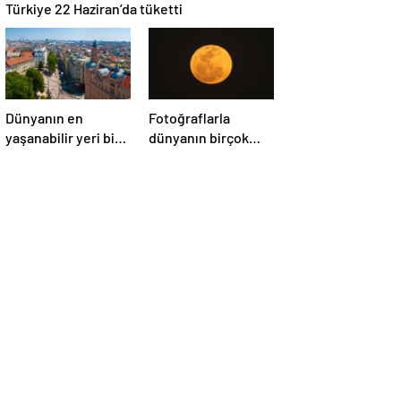
Türkiye 22 Haziran’da tüketti
Dünyanın en
Fotoğraflarla
yaşanabilir yeri bir
dünyanın birçok
kez daha
yerinden ‘Süper Ay’
Avusturya’nın
manzaraları
başkenti Viyana
oldu