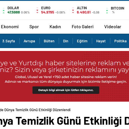
DOLAR
EURO
ALTIN
BITCOIN
47,5988
54,9795
6.490,61
%
0.06%
-0.08%
-0,08
Ekonomi
Spor
Kadın
Foto Galeri
Videolar
3.Sayfa
Avrupa
Bülten
Din
Eğitim
Hayat
Politika
e Dünya Temizlik Günü Etkinliği Düzenlendi
a Temizlik Günü Etkinliği 