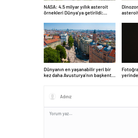
NASA: 4.5 milyar yıllık asteroit
Dinozorl
örnekleri Dünya’ya getirildi;
asteroi
yaşamın başlangıcına ışık
Araştı
tutabilir
Dünyanın en yaşanabilir yeri bir
Fotoğra
kez daha Avusturya’nın başkenti
yerinde
Viyana oldu