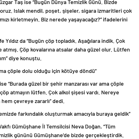
 Rüzgar Taş ise “Bugün Dünya Temizlik Günü. Bizde
uz. Islak mendil, poşet, şişeler, sigara izmaritleri çok
mızı kirletmeyin. Biz nerede yaşayacağız?” ifadelerini
e Yıldız da “Bugün çöp topladık. Aşağılara indik. Çok
 atmış. Çöp kovalarına atsalar daha güzel olur. Lütfen
lım” diye konuştu.
ama çöple dolu olduğu için kötüye döndü”
 ise “Burada güzel bir şehir manzarası var ama çöple
öp atmayın lütfen. Çok alkol şişesi vardı. Nereye
 hem çevreye zararlı” dedi.
izde farkındalık oluşturmak amacıyla buraya geldik”
A Vakfı Gümüşhane İl Temsilcisi Neva Doğan, “Tüm
mizlik gününü Gümüşhane’de bizde gerçekleştirdik.