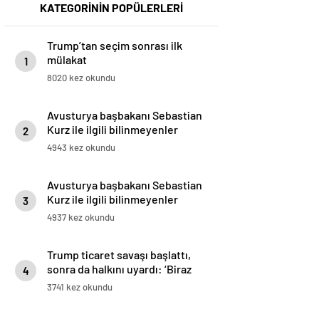
KATEGORİNİN POPÜLERLERİ
Trump’tan seçim sonrası ilk
mülakat
1
8020 kez okundu
Avusturya başbakanı Sebastian
Kurz ile ilgili bilinmeyenler
2
4943 kez okundu
Avusturya başbakanı Sebastian
Kurz ile ilgili bilinmeyenler
3
4937 kez okundu
Trump ticaret savaşı başlattı,
sonra da halkını uyardı: ‘Biraz
4
acı çekebilirsiniz’
3741 kez okundu