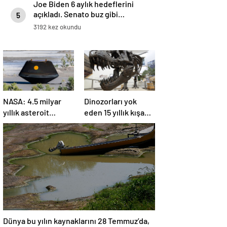
Joe Biden 6 aylık hedeflerini
açıkladı. Senato buz gibi…
5
3192 kez okundu
NASA: 4.5 milyar
Dinozorları yok
yıllık asteroit
eden 15 yıllık kışa
örnekleri Dünya’ya
asteroit tozu neden
getirildi; yaşamın
oldu | Araştırma
başlangıcına ışık
tutabilir
Dünya bu yılın kaynaklarını 28 Temmuz’da,