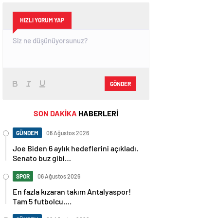
HIZLI YORUM YAP
GÖNDER
SON DAKİKA
HABERLERİ
GÜNDEM
06 Ağustos 2026
Joe Biden 6 aylık hedeflerini açıkladı.
Senato buz gibi…
SPOR
06 Ağustos 2026
En fazla kızaran takım Antalyaspor!
Tam 5 futbolcu….