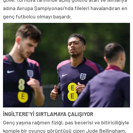
adına Avrupa Şampiyonası’nda fileleri havalandıran en
genç futbolcu olmayı başardı.
İNGİLTERE’Yİ SIRTLAMAYA ÇALIŞIYOR
Genç yaşına rağmen fiziği, pas becerisi ve bitiriciliğiyle
komple bir oyuncu görüntüsü çizen Jude Bellingham,