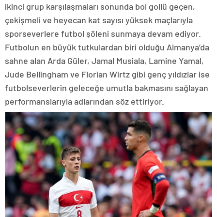
ikinci grup karşılaşmaları sonunda bol gollü geçen,
çekişmeli ve heyecan kat sayısı yüksek maçlarıyla
sporseverlere futbol şöleni sunmaya devam ediyor.
Futbolun en büyük tutkulardan biri olduğu Almanya’da
sahne alan Arda Güler, Jamal Musiala, Lamine Yamal,
Jude Bellingham ve Florian Wirtz gibi genç yıldızlar ise
futbolseverlerin geleceğe umutla bakmasını sağlayan
performanslarıyla adlarından söz ettiriyor.