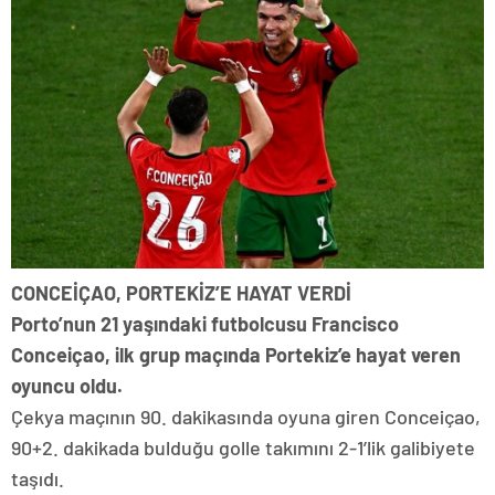
CONCEİÇAO, PORTEKİZ’E HAYAT VERDİ
Porto’nun 21 yaşındaki futbolcusu Francisco
Conceiçao, ilk grup maçında Portekiz’e hayat veren
oyuncu oldu.
Çekya maçının 90. dakikasında oyuna giren Conceiçao,
90+2. dakikada bulduğu golle takımını 2-1’lik galibiyete
taşıdı.