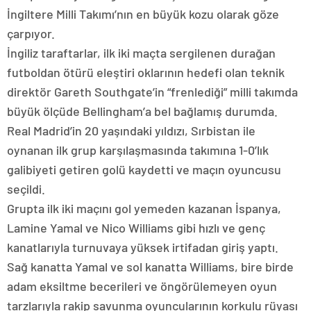
İngiltere Milli Takımı’nın en büyük kozu olarak göze
çarpıyor.
İngiliz taraftarlar, ilk iki maçta sergilenen durağan
futboldan ötürü eleştiri oklarının hedefi olan teknik
direktör Gareth Southgate’in “frenlediği” milli takımda
büyük ölçüde Bellingham’a bel bağlamış durumda.
Real Madrid’in 20 yaşındaki yıldızı, Sırbistan ile
oynanan ilk grup karşılaşmasında takımına 1-0’lık
galibiyeti getiren golü kaydetti ve maçın oyuncusu
seçildi.
Grupta ilk iki maçını gol yemeden kazanan İspanya,
Lamine Yamal ve Nico Williams gibi hızlı ve genç
kanatlarıyla turnuvaya yüksek irtifadan giriş yaptı.
Sağ kanatta Yamal ve sol kanatta Williams, bire birde
adam eksiltme becerileri ve öngörülemeyen oyun
tarzlarıyla rakip savunma oyuncularının korkulu rüyası