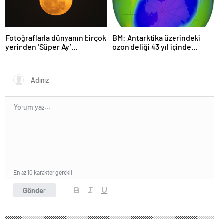
Fotoğraflarla dünyanın birçok
BM: Antarktika üzerindeki
yerinden ‘Süper Ay’
ozon deliği 43 yıl içinde
manzaraları
tamamen iyileşebilir
En az 10 karakter gerekli
Gönder