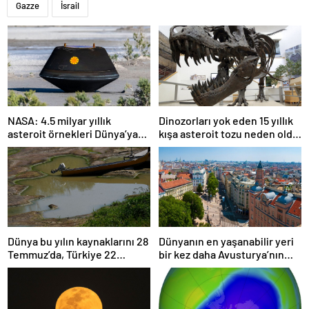
Gazze
İsrail
NASA: 4.5 milyar yıllık
Dinozorları yok eden 15 yıllık
asteroit örnekleri Dünya’ya
kışa asteroit tozu neden oldu
getirildi; yaşamın
| Araştırma
başlangıcına ışık tutabilir
Dünya bu yılın kaynaklarını 28
Dünyanın en yaşanabilir yeri
Temmuz’da, Türkiye 22
bir kez daha Avusturya’nın
Haziran’da tüketti
başkenti Viyana oldu