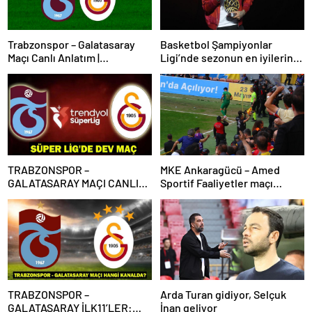
Trabzonspor – Galatasaray
Basketbol Şampiyonlar
Maçı Canlı Anlatım |
Ligi’nde sezonun en iyilerine
Trabzonspor – Galatasaray
ödülleri verildi
Bein Sports 1 Canlı İzle | Lider,
Trabzon deplasmanında
TRABZONSPOR –
MKE Ankaragücü – Amed
GALATASARAY MAÇI CANLI
Sportif Faaliyetler maçı
İZLE | Trabzonspor-
olaylarla başladı
Galatasaray maçı canlı izleme
bilgileri! Süper Lig’de dev
maç!
TRABZONSPOR –
Arda Turan gidiyor, Selçuk
GALATASARAY İLK11’LER:
İnan geliyor