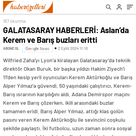
167 okunma
GALATASARAY HABERLERİ: Aslan’da
Kerem ve Barış buzları eritti
2 Eylül 2024 11:10
ABONE OL
News
Wilfried Zaha’yı Lyon’a kiralayan Galatasaray’da teknik
direktör Okan Buruk, bir başka yıldızı Hakim Ziyech’i
11’den kesip yerli oyuncuları Kerem Aktürkoğlu ve Barış
Alper Yılmaz’a güvendi. 50 yaşındaki çalıştırıcı, Kerem-
Barış ısrarının karşılığını aldı. Adana Demirspor maçını
Kerem ve Barış çözerken, ikili arasındaki buzlar
tamamen eridi. Barış Alper Yılmaz, attığı klas golün
pasını veren Kerem Aktürkoğlu ile sevincini coşkulu
şekilde paylaştı. İki futbolcu, uzun zaman sonra sosyal