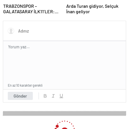
TRABZONSPOR –
Arda Turan gidiyor, Selçuk
GALATASARAY İLK11’LER:
İnan geliyor
Trabzonspor – Galatasaray
maçı hangi kanalda, saat
kaçta?
En az 10 karakter gerekli
Gönder