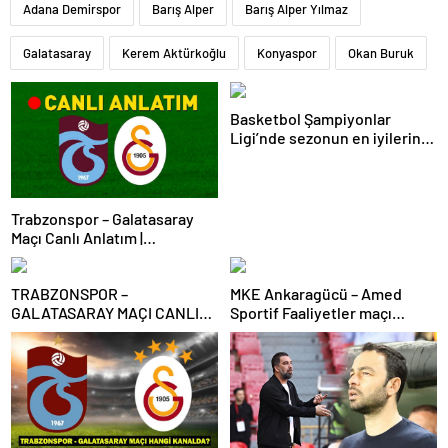
Adana Demirspor
Barış Alper
Barış Alper Yılmaz
Galatasaray
Kerem Aktürkoğlu
Konyaspor
Okan Buruk
Basketbol Şampiyonlar
Ligi’nde sezonun en iyilerine
ödülleri verildi
Trabzonspor – Galatasaray
Maçı Canlı Anlatım |
Trabzonspor – Galatasaray
Bein Sports 1 Canlı İzle | Lider,
TRABZONSPOR –
MKE Ankaragücü – Amed
Trabzon deplasmanında
GALATASARAY MAÇI CANLI
Sportif Faaliyetler maçı
İZLE | Trabzonspor-
olaylarla başladı
Galatasaray maçı canlı izleme
bilgileri! Süper Lig’de dev
maç!