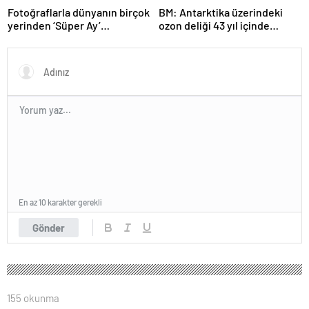
Fotoğraflarla dünyanın birçok
BM: Antarktika üzerindeki
yerinden ‘Süper Ay’
ozon deliği 43 yıl içinde
manzaraları
tamamen iyileşebilir
En az 10 karakter gerekli
Gönder
155 okunma