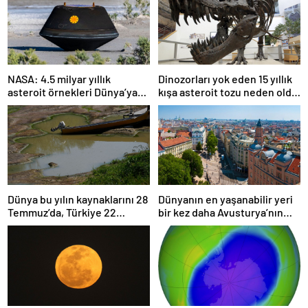
NASA: 4.5 milyar yıllık
Dinozorları yok eden 15 yıllık
asteroit örnekleri Dünya’ya
kışa asteroit tozu neden oldu
getirildi; yaşamın
| Araştırma
başlangıcına ışık tutabilir
Dünya bu yılın kaynaklarını 28
Dünyanın en yaşanabilir yeri
Temmuz’da, Türkiye 22
bir kez daha Avusturya’nın
Haziran’da tüketti
başkenti Viyana oldu