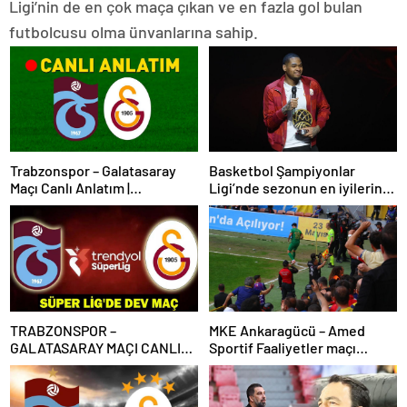
Ligi’nin de en çok maça çıkan ve en fazla gol bulan
futbolcusu olma ünvanlarına sahip.
Trabzonspor – Galatasaray
Basketbol Şampiyonlar
Maçı Canlı Anlatım |
Ligi’nde sezonun en iyilerine
Trabzonspor – Galatasaray
ödülleri verildi
Bein Sports 1 Canlı İzle | Lider,
Trabzon deplasmanında
TRABZONSPOR –
MKE Ankaragücü – Amed
GALATASARAY MAÇI CANLI
Sportif Faaliyetler maçı
İZLE | Trabzonspor-
olaylarla başladı
Galatasaray maçı canlı izleme
bilgileri! Süper Lig’de dev