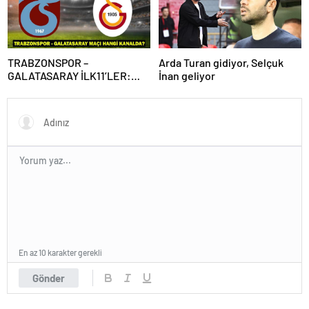
maç!
TRABZONSPOR –
Arda Turan gidiyor, Selçuk
GALATASARAY İLK11’LER:
İnan geliyor
Trabzonspor – Galatasaray
maçı hangi kanalda, saat
kaçta?
En az 10 karakter gerekli
Gönder