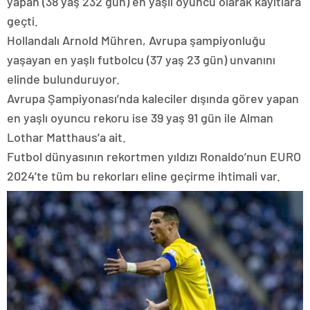
yapan (38 yaş 232 gün) en yaşlı oyuncu olarak kayıtlara
geçti.
Hollandalı Arnold Mühren, Avrupa şampiyonluğu
yaşayan en yaşlı futbolcu (37 yaş 23 gün) unvanını
elinde bulunduruyor.
Avrupa Şampiyonası’nda kaleciler dışında görev yapan
en yaşlı oyuncu rekoru ise 39 yaş 91 gün ile Alman
Lothar Matthaus’a ait.
Futbol dünyasının rekortmen yıldızı Ronaldo’nun EURO
2024’te tüm bu rekorları eline geçirme ihtimali var.